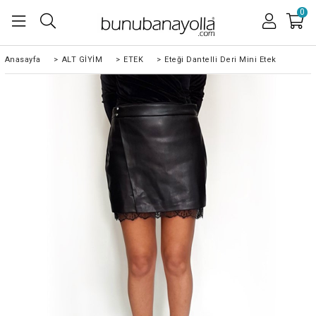
0
Anasayfa
>
ALT GİYİM
>
ETEK
>
Eteği Dantelli Deri Mini Etek