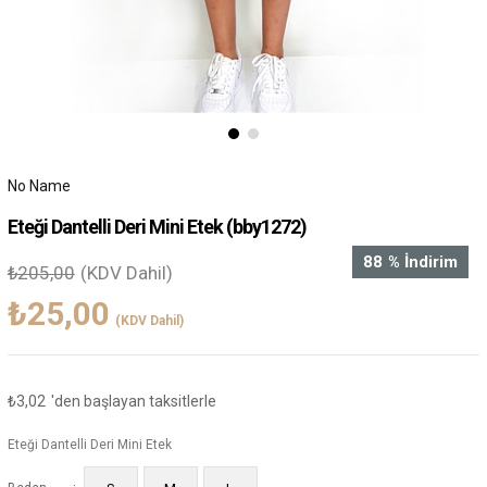
No Name
Eteği Dantelli Deri Mini Etek
(bby1272)
88
%
İndirim
₺205,00
(KDV Dahil)
₺25,00
(KDV Dahil)
₺3,02
'den başlayan taksitlerle
Eteği Dantelli Deri Mini Etek