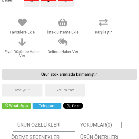
:
Beden
S
M
L
Favorilere Ekle
İstek Listeme Ekle
Karşılaştır
Fiyat Düşünce Haber
Gelince Haber Ver
Ver
Ürün stoklarımızda kalmamıştır.
Tavsiye Et
Yorum Yaz
WhatsApp
Telegram
ÜRÜN ÖZELLIKLERI
YORUMLAR
(0)
ÖDEME SEÇENEKLERI
ÜRÜN ÖNERILERI