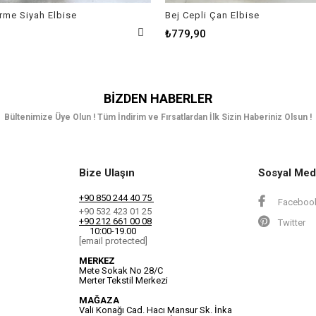
Örme Siyah Elbise
Bej Cepli Çan Elbise
₺779,90
BIZDEN HABERLER
Bültenimize Üye Olun ! Tüm İndirim ve Fırsatlardan İlk Sizin Haberiniz Olsun !
Bize Ulaşın
Sosyal Med
+90 850 244 40 75
Faceboo
+90 532 423 01 25
+90 212 661 00 08
Twitter
10:00-19.00
[email protected]
MERKEZ
Mete Sokak No 28/C
Merter Tekstil Merkezi
MAĞAZA
Vali Konağı Cad. Hacı Mansur Sk. İnka