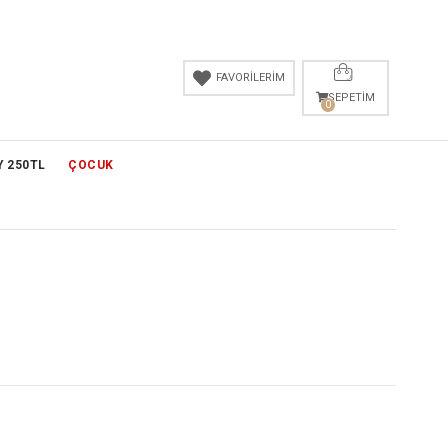
FAVORİLERİM
SEPETIM
0
Y 250TL
ÇOCUK