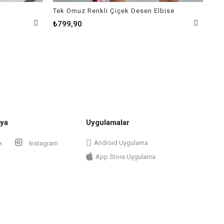
Tek Omuz Renkli Çiçek Desen Elbise
Kar
₺799,90
₺9
ya
Uygulamalar
Android Uygulama
k
Instagram
App Store Uygulama