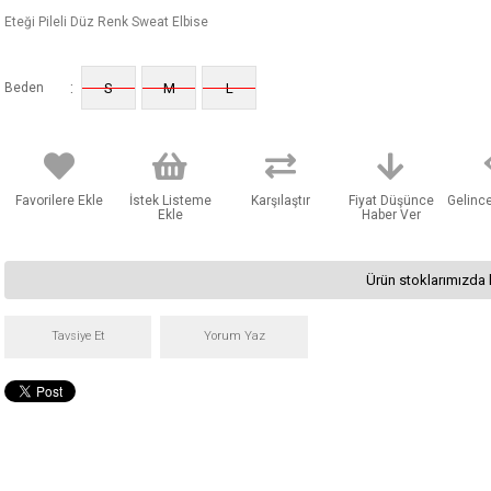
Eteği Pileli Düz Renk Sweat Elbise
:
Beden
S
M
L
Favorilere Ekle
İstek Listeme
Karşılaştır
Fiyat Düşünce
Gelinc
Ekle
Haber Ver
Ürün stoklarımızda 
Tavsiye Et
Yorum Yaz