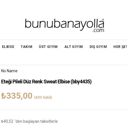
ELBİSE
TAKIM
ÜST GİYİM
ALT GİYİM
DIŞ GİYİM
HER ŞE
No Name
Eteği Pileli Düz Renk Sweat Elbise
(bby4435)
₺335,00
(KDV Dahil)
₺40,52
'den başlayan taksitlerle