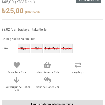
₺45,00
(KDV Dahil)
₺25,00
(KDV Dahil)
₺3,02
'den başlayan taksitlerle
Ezilmiş Kadife Kalem Etek
:
Renk
Siyah
Gri
Haki Yeşil
Bordo
Favorilere Ekle
İstek Listeme Ekle
Karşılaştır
Fiyat Düşünce Haber
Gelince Haber Ver
Ver
Ürün stoklarımızda kalmamıştır.