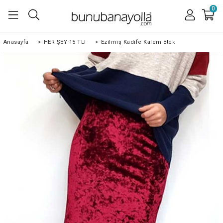
0
Anasayfa
>
HER ŞEY 15 TL!
>
Ezilmiş Kadife Kalem Etek