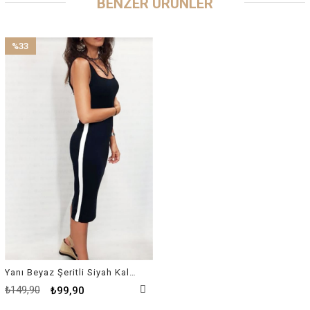
BENZER ÜRÜNLER
%33
İndirim
%33İndirim
Yanı Beyaz Şeritli Siyah Kalem Elbise
₺149,90
₺99,90