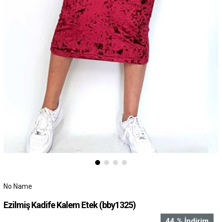
No Name
Ezilmiş Kadife Kalem Etek
(bby1325)
44
%
İndirim