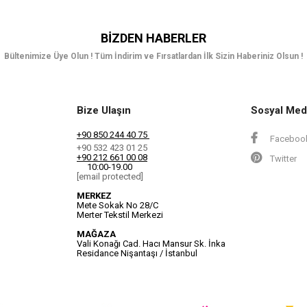
BIZDEN HABERLER
Bültenimize Üye Olun ! Tüm İndirim ve Fırsatlardan İlk Sizin Haberiniz Olsun !
Bize Ulaşın
Sosyal Med
+90 850 244 40 75
Faceboo
+90 532 423 01 25
+90 212 661 00 08
Twitter
10:00-19.00
[email protected]
MERKEZ
Mete Sokak No 28/C
Merter Tekstil Merkezi
MAĞAZA
Vali Konağı Cad. Hacı Mansur Sk. İnka
Residance Nişantaşı / İstanbul