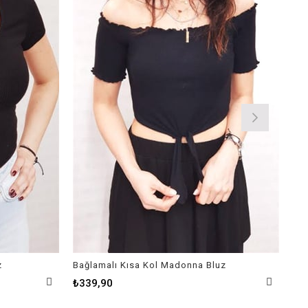
z
Bağlamalı Kısa Kol Madonna Bluz
Yüz
₺339,90
₺3