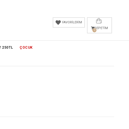
FAVORİLERİM
SEPETIM
0
Y 250TL
ÇOCUK