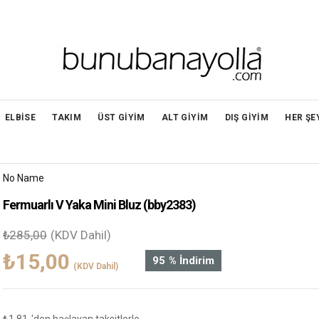
ELBİSE
TAKIM
ÜST GİYİM
ALT GİYİM
DIŞ GİYİM
HER ŞE
No Name
Fermuarlı V Yaka Mini Bluz
(bby2383)
₺285,00
(KDV Dahil)
₺15,00
95
%
İndirim
(KDV Dahil)