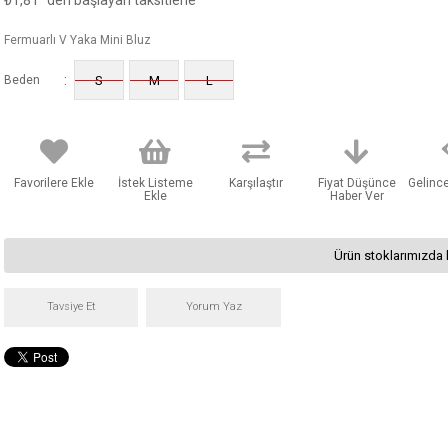
₺1,81
'den başlayan taksitlerle
Fermuarlı V Yaka Mini Bluz
:
Beden
S
M
L
Favorilere Ekle
İstek Listeme
Karşılaştır
Fiyat Düşünce
Gelinc
Ekle
Haber Ver
Ürün stoklarımızda 
Tavsiye Et
Yorum Yaz