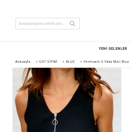
YENİ GELENLER
Anasayfa
>
ÜST GİYİM
>
BLUZ
>
Fermuarlı V Yaka Mini Bluz