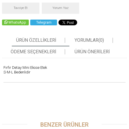
Tavsiye Et
Yorum Yaz
WhatsApp
Telegram
ÜRÜN ÖZELLIKLERI
YORUMLAR
(0)
ÖDEME SEÇENEKLERI
ÜRÜN ÖNERILERI
Fırfır Detay Mini Ekose Etek
S-M-L Bedenlidir
BENZER ÜRÜNLER