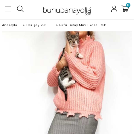
0
Anasayfa
>
Her şey 250TL
>
Fırfır Detay Mini Ekose Etek