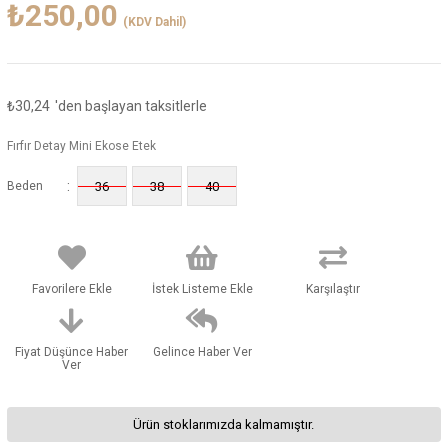
₺250,00
(KDV Dahil)
₺30,24
'den başlayan taksitlerle
Fırfır Detay Mini Ekose Etek
:
Beden
36
38
40
Favorilere Ekle
İstek Listeme Ekle
Karşılaştır
Fiyat Düşünce Haber
Gelince Haber Ver
Ver
Ürün stoklarımızda kalmamıştır.