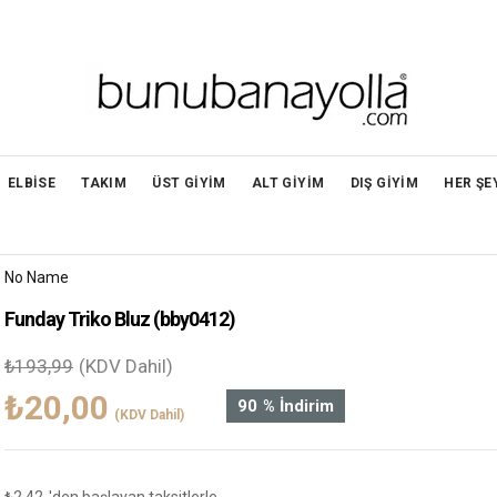
ELBİSE
TAKIM
ÜST GİYİM
ALT GİYİM
DIŞ GİYİM
HER ŞE
No Name
Funday Triko Bluz
(bby0412)
₺193,99
(KDV Dahil)
₺20,00
90
%
İndirim
(KDV Dahil)