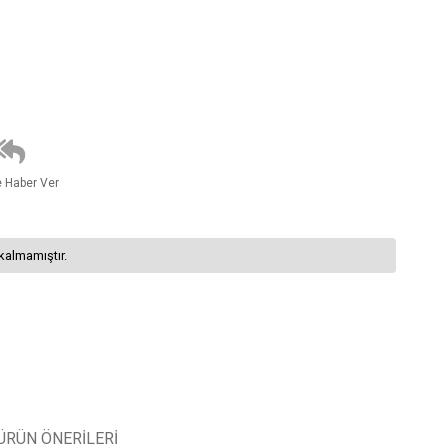
e Haber Ver
kalmamıştır.
ÜRÜN ÖNERILERI