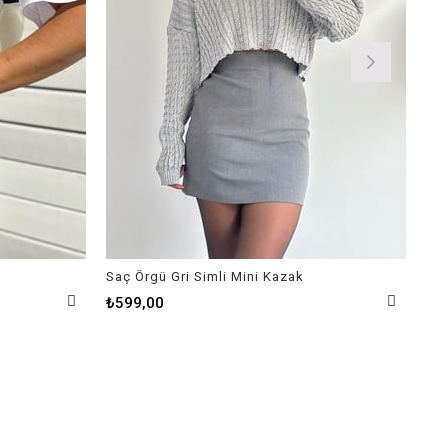
Saç Örgü Gri Simli Mini Kazak
Yap
₺69
₺599,00