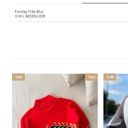
Funday Triko Bluz
S-M-L BEDENLİDİR.
%55
Yeni
%48
İndirim
Ürün
İndirim
%55İndirim
%48İndirim