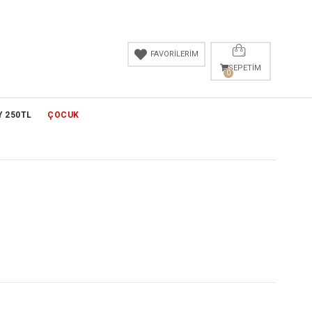
FAVORİLERİM
SEPETIM
0
Y 250TL
ÇOCUK