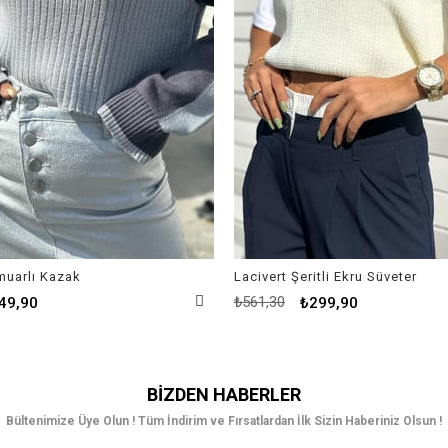
rmuarlı Kazak
Lacivert Şeritli Ekru Süveter
₺561,30
49,90
₺299,90
BIZDEN HABERLER
Bültenimize Üye Olun ! Tüm İndirim ve Fırsatlardan İlk Sizin Haberiniz Olsun !