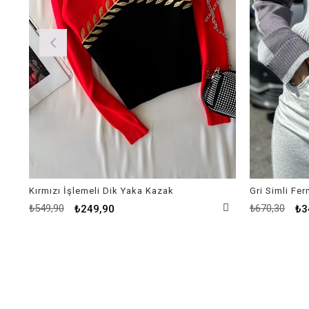
Kırmızı İşlemeli Dik Yaka Kazak
Gri Simli Fe
₺549,90
₺670,30
₺249,90
₺3