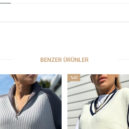
BENZER ÜRÜNLER
%47
İndirim
%47İndirim