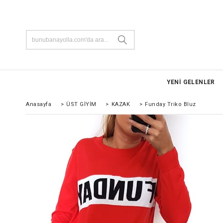
YENİ GELENLER
Anasayfa
>
ÜST GİYİM
>
KAZAK
>
Funday Triko Bluz