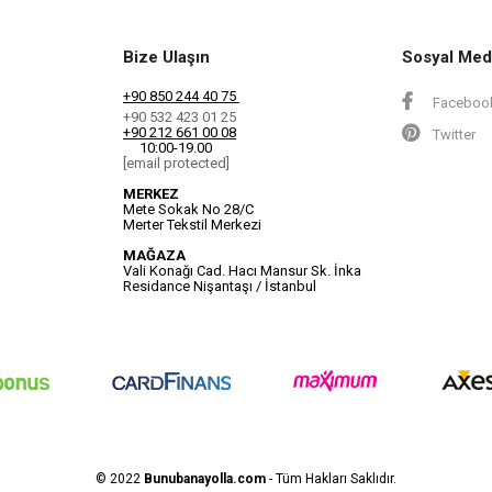
Bize Ulaşın
Sosyal Med
+90 850 244 40 75
Faceboo
+90 532 423 01 25
+90 212 661 00 08
Twitter
10:00-19.00
[email protected]
MERKEZ
Mete Sokak No 28/C
Merter Tekstil Merkezi
MAĞAZA
Vali Konağı Cad. Hacı Mansur Sk. İnka
Residance Nişantaşı / İstanbul
© 2022
Bunubanayolla.com
- Tüm Hakları Saklıdır.