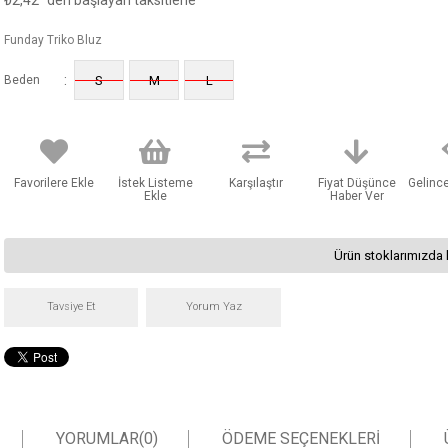
₺2,42
'den başlayan taksitlerle
Funday Triko Bluz
:
Beden
S
M
L
Favorilere Ekle
İstek Listeme
Karşılaştır
Fiyat Düşünce
Gelinc
Ekle
Haber Ver
Ürün stoklarımızda 
Tavsiye Et
Yorum Yaz
YORUMLAR
(0)
ÖDEME SEÇENEKLERI