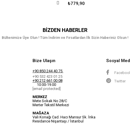
₺779,90
BIZDEN HABERLER
Bültenimize Üye Olun ! Tüm İndirim ve Fırsatlardan İlk Sizin Haberiniz Olsun !
Bize Ulaşın
Sosyal Med
+90 850 244 40 75
Faceboo
+90 532 423 01 25
+90 212 661 00 08
Twitter
10:00-19.00
[email protected]
MERKEZ
Mete Sokak No 28/C
Merter Tekstil Merkezi
MAĞAZA
Vali Konağı Cad. Hacı Mansur Sk. İnka
Residance Nişantaşı / İstanbul