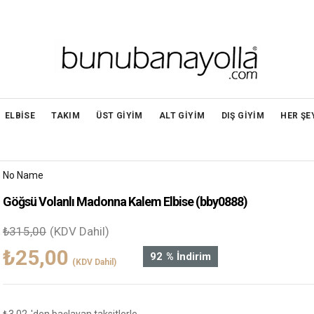
ELBİSE
TAKIM
ÜST GİYİM
ALT GİYİM
DIŞ GİYİM
HER ŞE
No Name
Göğsü Volanlı Madonna Kalem Elbise
(bby0888)
₺315,00
(KDV Dahil)
₺25,00
92
%
İndirim
(KDV Dahil)