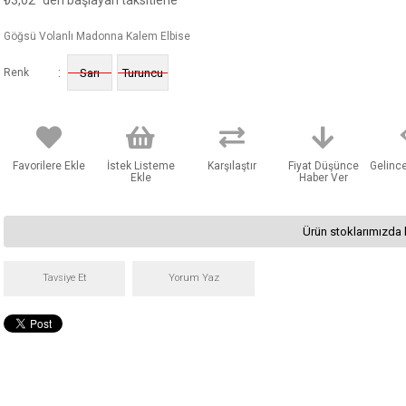
₺3,02
'den başlayan taksitlerle
Göğsü Volanlı Madonna Kalem Elbise
:
Renk
Sarı
Turuncu
Favorilere Ekle
İstek Listeme
Karşılaştır
Fiyat Düşünce
Gelinc
Ekle
Haber Ver
Ürün stoklarımızda 
Tavsiye Et
Yorum Yaz