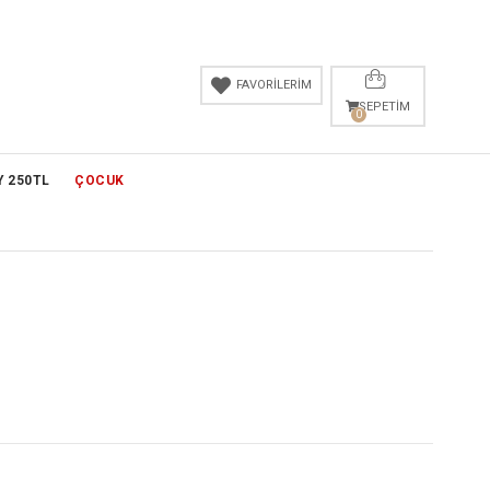
FAVORİLERİM
SEPETIM
0
Y 250TL
ÇOCUK