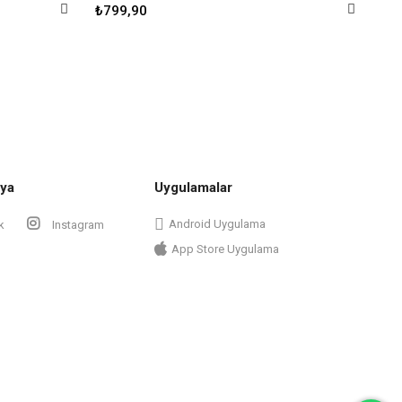
₺799,90
₺9
ya
Uygulamalar
Android Uygulama
k
Instagram
App Store Uygulama