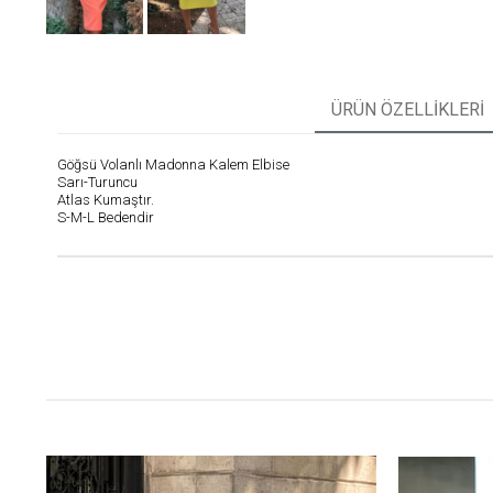
ÜRÜN ÖZELLIKLERI
Göğsü Volanlı Madonna Kalem Elbise
Sarı-Turuncu
Atlas Kumaştır.
S-M-L Bedendir