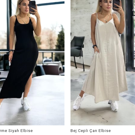
Örme Siyah Elbise
Bej Cepli Çan Elbise