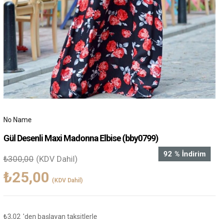
No Name
Gül Desenli Maxi Madonna Elbise
(bby0799)
92
%
İndirim
₺300,00
(KDV Dahil)
₺25,00
(KDV Dahil)
₺3,02
'den başlayan taksitlerle