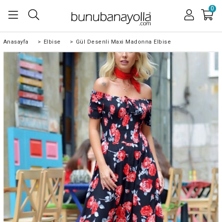
0
Anasayfa
>
Elbise
>
Gül Desenli Maxi Madonna Elbise