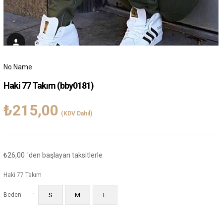
No Name
Haki 77 Takım
(bby0181)
₺215,00
(KDV Dahil)
₺26,00
'den başlayan taksitlerle
Haki 77 Takım
:
Beden
S
M
L