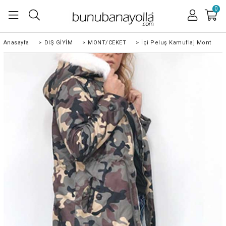
0
Anasayfa
>
DIŞ GİYİM
>
MONT/CEKET
>
İçi Peluş Kamuflaj Mont