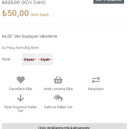
₺325,00
(KDV Dahil)
₺50,00
(KDV Dahil)
₺6,05
'den başlayan taksitlerle
İçi Peluş Kamuflaj Mont
:
Renk
Beyaz
Siyah
Favorilere Ekle
İstek Listeme Ekle
Karşılaştır
Fiyat Düşünce Haber
Gelince Haber Ver
Ver
Ürün stoklarımızda kalmamıştır.