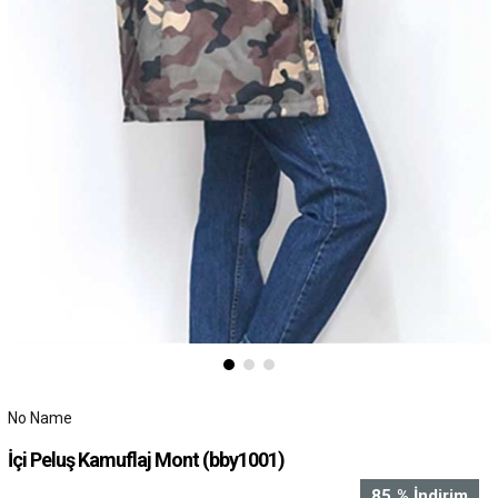
No Name
İçi Peluş Kamuflaj Mont
(bby1001)
85
%
İndirim