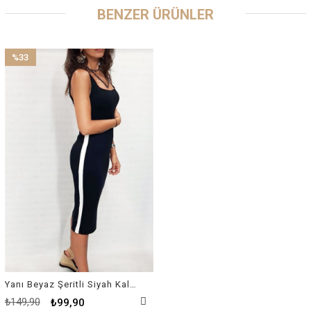
BENZER ÜRÜNLER
%33
İndirim
%33İndirim
Yanı Beyaz Şeritli Siyah Kalem Elbise
₺149,90
₺99,90