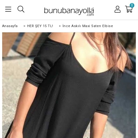
0
Anasayfa
>
HER ŞEY 15 TL!
>
İnce Askılı Maxi Saten Elbise