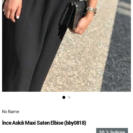
No Name
İnce Askılı Maxi Saten Elbise
(bby0818)
50
%
İndirim