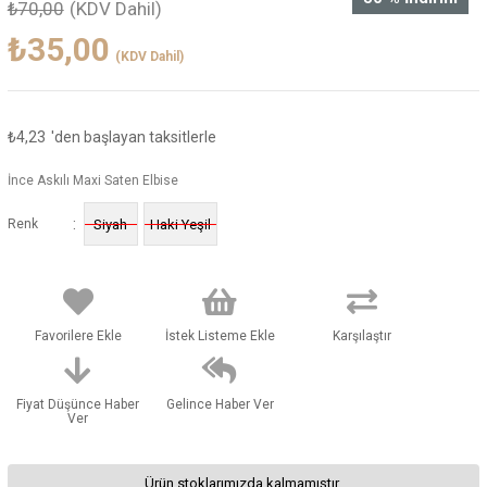
₺70,00
(KDV Dahil)
₺35,00
(KDV Dahil)
₺4,23
'den başlayan taksitlerle
İnce Askılı Maxi Saten Elbise
:
Renk
Siyah
Haki Yeşil
Favorilere Ekle
İstek Listeme Ekle
Karşılaştır
Fiyat Düşünce Haber
Gelince Haber Ver
Ver
Ürün stoklarımızda kalmamıştır.