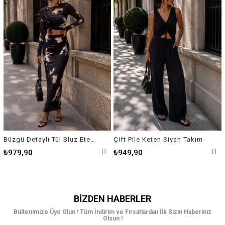
Büzgü Detaylı Tül Bluz Etek Takım
Çift Pile Keten Siyah Takım
₺979,90
₺949,90
BIZDEN HABERLER
Bültenimize Üye Olun ! Tüm İndirim ve Fırsatlardan İlk Sizin Haberiniz
Olsun !