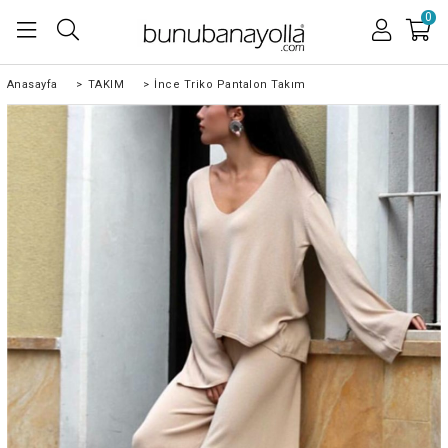
0
Anasayfa
>
TAKIM
>
İnce Triko Pantalon Takım