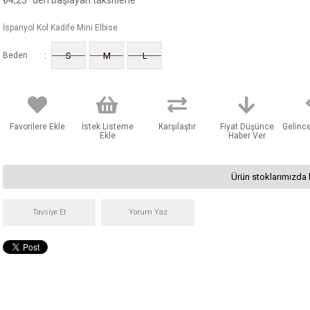
₺4,23
'den başlayan taksitlerle
İspanyol Kol Kadife Mini Elbise
:
Beden
S
M
L
Favorilere Ekle
İstek Listeme
Karşılaştır
Fiyat Düşünce
Gelinc
Ekle
Haber Ver
Ürün stoklarımızda 
Tavsiye Et
Yorum Yaz