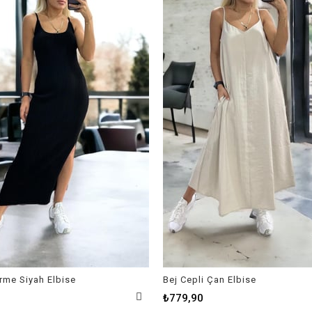
Örme Siyah Elbise
Bej Cepli Çan Elbise
₺779,90