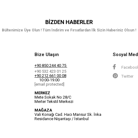
BIZDEN HABERLER
Bültenimize Üye Olun ! Tüm İndirim ve Fırsatlardan İlk Sizin Haberiniz Olsun !
Bize Ulaşın
Sosyal Med
+90 850 244 40 75
Faceboo
+90 532 423 01 25
+90 212 661 00 08
Twitter
10:00-19.00
[email protected]
MERKEZ
Mete Sokak No 28/C
Merter Tekstil Merkezi
MAĞAZA
Vali Konağı Cad. Hacı Mansur Sk. İnka
Residance Nişantaşı / İstanbul