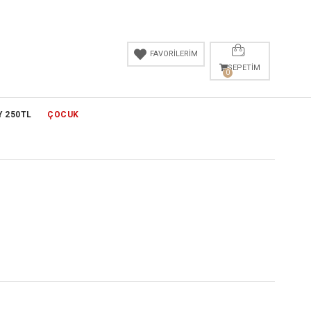
FAVORİLERİM
SEPETIM
0
Y 250TL
ÇOCUK