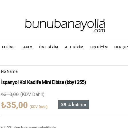
ELBİSE
TAKIM
ÜST GİYİM
ALT GİYİM
DIŞ GİYİM
HER ŞE
No Name
İspanyol Kol Kadife Mini Elbise
(bby1355)
₺310,00
(KDV Dahil)
₺35,00
89
%
İndirim
(KDV Dahil)