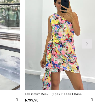
Tek Omuz Renkli Çiçek Desen Elbise
Kar
₺799,90
₺9