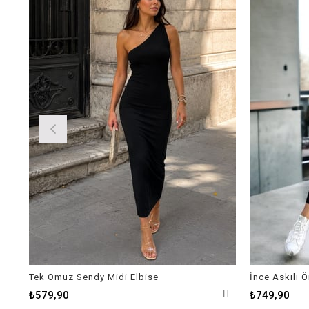
Tek Omuz Sendy Midi Elbise
İnce Askılı 
₺579,90
₺749,90