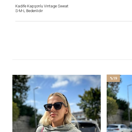
Kadife Kapşonlu Vintage Sweat
S-M-L Bedenlidir
%19
İndirim
%19İndirim