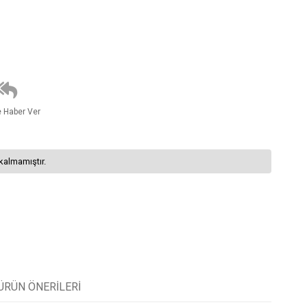
e Haber Ver
kalmamıştır.
ÜRÜN ÖNERILERI