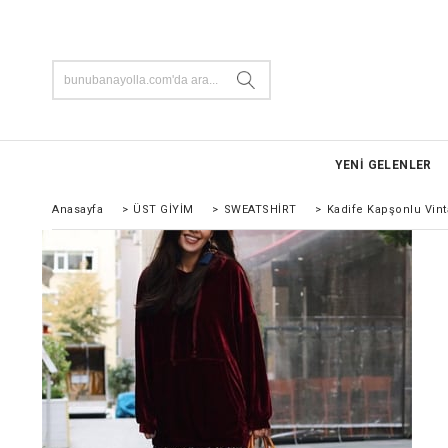
YENİ GELENLER
Anasayfa
>
ÜST GİYİM
>
SWEATSHİRT
>
Kadife Kapşonlu Vin