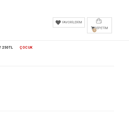
FAVORİLERİM
SEPETIM
0
Y 250TL
ÇOCUK