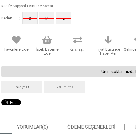
Kadife Kapşonlu Vintage Sweat
:
Beden
S
M
L
Favorilere Ekle
İstek Listeme
Karşılaştır
Fiyat Düşünce
Gelinc
Ekle
Haber Ver
Ürün stoklarımızda 
Tavsiye Et
Yorum Yaz
YORUMLAR
(0)
ÖDEME SEÇENEKLERI