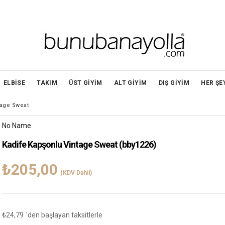
ELBİSE
TAKIM
ÜST GİYİM
ALT GİYİM
DIŞ GİYİM
HER ŞE
tage Sweat
No Name
Kadife Kapşonlu Vintage Sweat
(bby1226)
₺205,00
(KDV Dahil)
₺24,79
'den başlayan taksitlerle