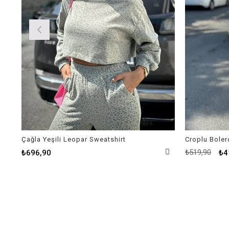
Çağla Yeşili Leopar Sweatshirt
Croplu Boler
₺519,90
₺696,90
₺4