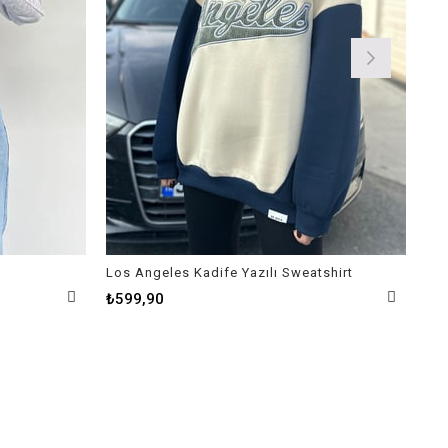
Los Angeles Kadife Yazılı Sweatshirt
Bat
₺599,90
₺3