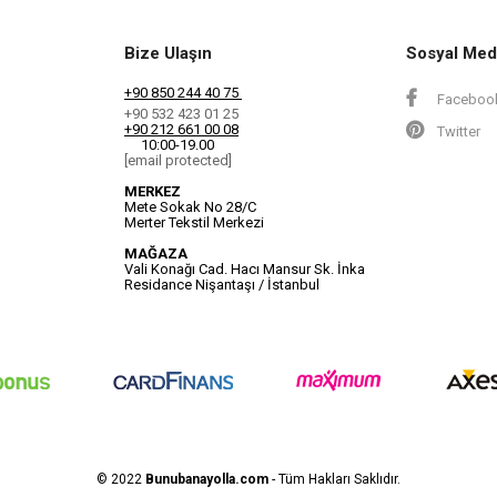
Bize Ulaşın
Sosyal Med
+90 850 244 40 75
Faceboo
+90 532 423 01 25
+90 212 661 00 08
Twitter
10:00-19.00
[email protected]
MERKEZ
Mete Sokak No 28/C
Merter Tekstil Merkezi
MAĞAZA
Vali Konağı Cad. Hacı Mansur Sk. İnka
Residance Nişantaşı / İstanbul
© 2022
Bunubanayolla.com
- Tüm Hakları Saklıdır.