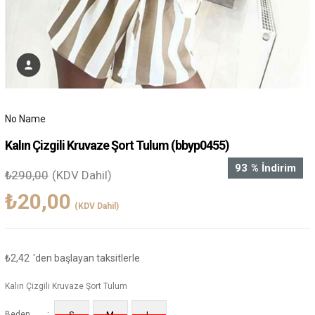
No Name
Kalın Çizgili Kruvaze Şort Tulum
(bbyp0455)
93
%
İndirim
₺290,00
(KDV Dahil)
₺20,00
(KDV Dahil)
₺2,42
'den başlayan taksitlerle
Kalın Çizgili Kruvaze Şort Tulum
:
Beden
S
M
L