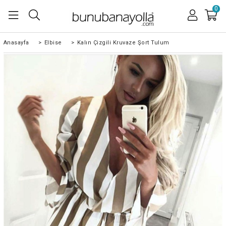
0
Anasayfa
>
Elbise
>
Kalın Çizgili Kruvaze Şort Tulum