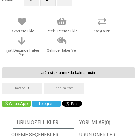
Favorilere Ekle
İstek Listeme Ekle
Karşılaştır
Fiyat Düşünce Haber
Gelince Haber Ver
Ver
Ürün stoklarımızda kalmamıştır.
Tavsiye Et
Yorum Yaz
WhatsApp
Telegram
ÜRÜN ÖZELLIKLERI
YORUMLAR
(0)
ÖDEME SEÇENEKLERI
ÜRÜN ÖNERILERI