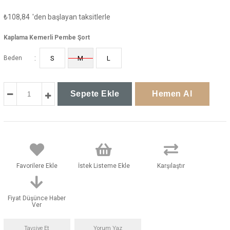
₺108,84
'den başlayan taksitlerle
Kaplama Kemerli Pembe Şort
:
Beden
S
M
L
Favorilere Ekle
İstek Listeme Ekle
Karşılaştır
Fiyat Düşünce Haber
Ver
Tavsiye Et
Yorum Yaz