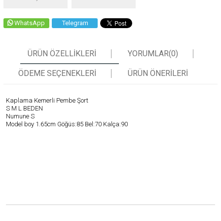
WhatsApp
Telegram
ÜRÜN ÖZELLIKLERI
YORUMLAR
(0)
ÖDEME SEÇENEKLERI
ÜRÜN ÖNERILERI
Kaplama Kemerli Pembe Şort
S M L BEDEN
Numune S
Model boy 1.65cm Göğüs:85 Bel:70 Kalça:90