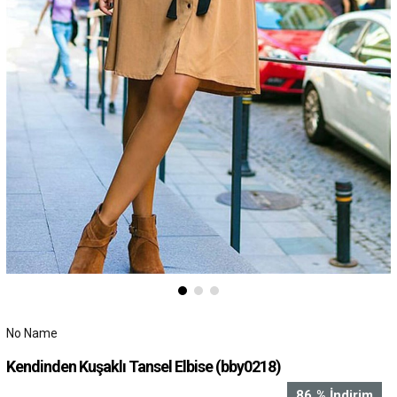
No Name
Kendinden Kuşaklı Tansel Elbise
(bby0218)
86
%
İndirim