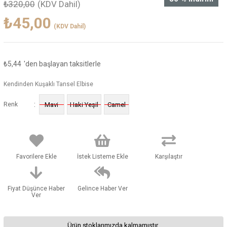
₺320,00
(KDV Dahil)
₺45,00
(KDV Dahil)
₺5,44
'den başlayan taksitlerle
Kendinden Kuşaklı Tansel Elbise
:
Renk
Mavi
Haki Yeşil
Camel
Favorilere Ekle
İstek Listeme Ekle
Karşılaştır
Fiyat Düşünce Haber
Gelince Haber Ver
Ver
Ürün stoklarımızda kalmamıştır.