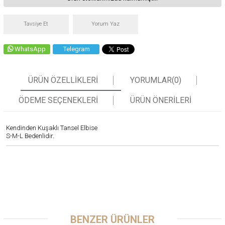
Tavsiye Et
Yorum Yaz
WhatsApp
Telegram
ÜRÜN ÖZELLIKLERI
YORUMLAR
(0)
ÖDEME SEÇENEKLERI
ÜRÜN ÖNERILERI
Kendinden Kuşaklı Tansel Elbise
S-M-L Bedenlidir.
BENZER ÜRÜNLER