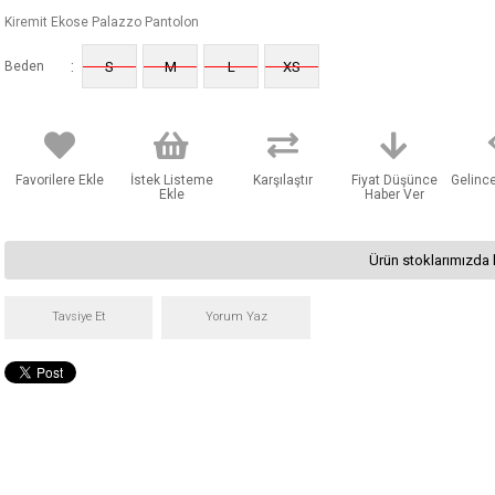
Kiremit Ekose Palazzo Pantolon
:
Beden
S
M
L
XS
Favorilere Ekle
İstek Listeme
Karşılaştır
Fiyat Düşünce
Gelinc
Ekle
Haber Ver
Ürün stoklarımızda 
Tavsiye Et
Yorum Yaz