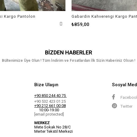
ki Kargo Pantolon
Gabardin Kahverengi Kargo Pan
₺859,00
BIZDEN HABERLER
Bültenimize Üye Olun ! Tüm İndirim ve Fırsatlardan İlk Sizin Haberiniz Olsun !
Bize Ulaşın
Sosyal Med
+90 850 244 40 75
Faceboo
+90 532 423 01 25
+90 212 661 00 08
Twitter
10:00-19.00
[email protected]
MERKEZ
Mete Sokak No 28/C
Merter Tekstil Merkezi