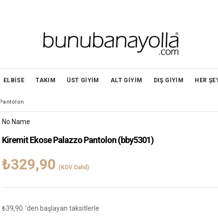
ELBİSE
TAKIM
ÜST GİYİM
ALT GİYİM
DIŞ GİYİM
HER ŞE
 Pantolon
No Name
Kiremit Ekose Palazzo Pantolon
(bby5301)
₺329,90
(KDV Dahil)
₺39,90
'den başlayan taksitlerle