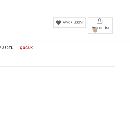
FAVORİLERİM
SEPETIM
0
Y 250TL
ÇOCUK