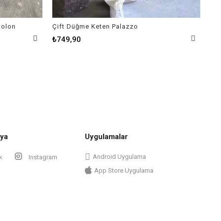
tolon
Çift Düğme Keten Palazzo
₺749,90
₺6
ya
Uygulamalar
Android Uygulama
k
Instagram
App Store Uygulama