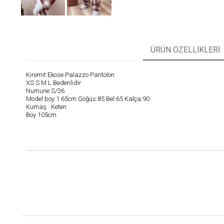
ÜRÜN ÖZELLIKLERI
Kiremit Ekose Palazzo Pantolon
XS S M L Bedenlidir
Numune S/36
Model boy 1.65cm Göğüs:85 Bel:65 Kalça:90
Kumaş : Keten
Boy 105cm