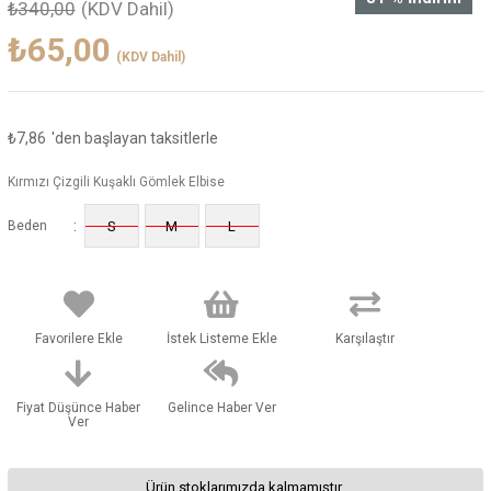
₺340,00
(KDV Dahil)
₺65,00
(KDV Dahil)
₺7,86
'den başlayan taksitlerle
Kırmızı Çizgili Kuşaklı Gömlek Elbise
:
Beden
S
M
L
Favorilere Ekle
İstek Listeme Ekle
Karşılaştır
Fiyat Düşünce Haber
Gelince Haber Ver
Ver
Ürün stoklarımızda kalmamıştır.