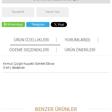
Tavsiye Et
Yorum Yaz
WhatsApp
Telegram
ÜRÜN ÖZELLIKLERI
YORUMLAR
(0)
ÖDEME SEÇENEKLERI
ÜRÜN ÖNERILERI
Kırmızı Çizgili Kuşaklı Gömlek Elbise
S-M-L Bedendir.
BENZER ÜRÜNLER