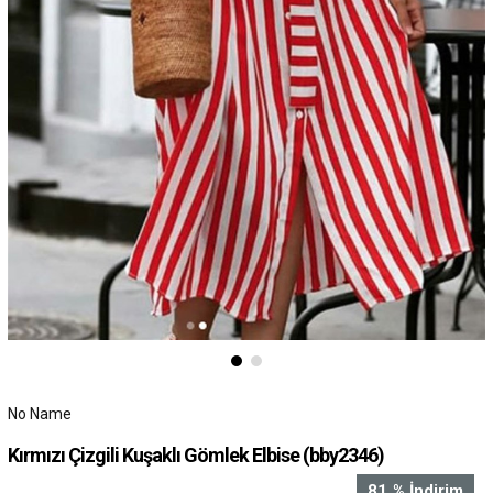
No Name
Kırmızı Çizgili Kuşaklı Gömlek Elbise
(bby2346)
81
%
İndirim