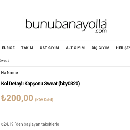
ELBİSE
TAKIM
ÜST GİYİM
ALT GİYİM
DIŞ GİYİM
HER ŞE
Sweat
No Name
Kol Detaylı Kapşonu Sweat
(bby0320)
₺200,00
(KDV Dahil)
₺24,19
'den başlayan taksitlerle