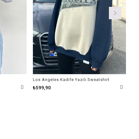
Los Angeles Kadife Yazılı Sweatshirt
Bat
₺599,90
₺3