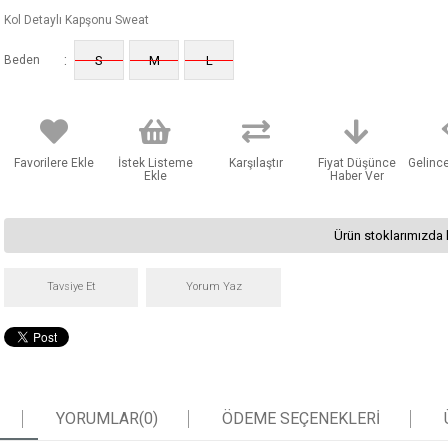
Kol Detaylı Kapşonu Sweat
:
Beden
S
M
L
Favorilere Ekle
İstek Listeme
Karşılaştır
Fiyat Düşünce
Gelinc
Ekle
Haber Ver
Ürün stoklarımızda 
Tavsiye Et
Yorum Yaz
YORUMLAR
(0)
ÖDEME SEÇENEKLERI