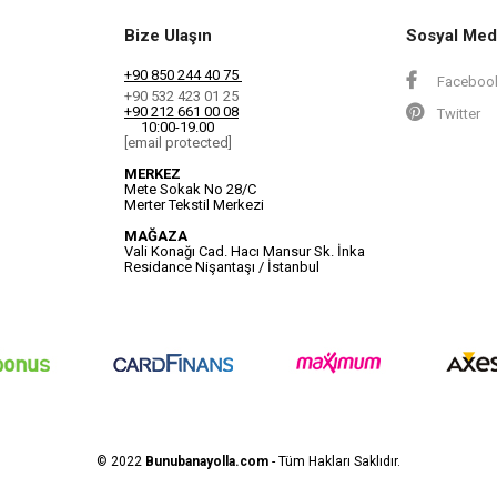
Bize Ulaşın
Sosyal Med
+90 850 244 40 75
Faceboo
+90 532 423 01 25
+90 212 661 00 08
Twitter
10:00-19.00
[email protected]
MERKEZ
Mete Sokak No 28/C
Merter Tekstil Merkezi
MAĞAZA
Vali Konağı Cad. Hacı Mansur Sk. İnka
Residance Nişantaşı / İstanbul
© 2022
Bunubanayolla.com
- Tüm Hakları Saklıdır.