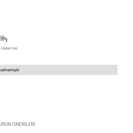
e Haber Ver
kalmamıştır.
ÜRÜN ÖNERILERI