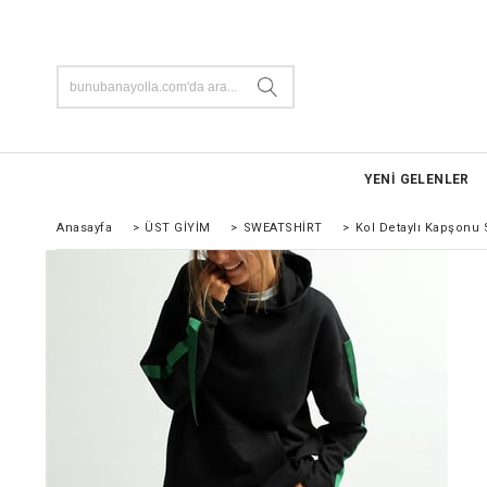
YENİ GELENLER
Anasayfa
>
ÜST GİYİM
>
SWEATSHİRT
>
Kol Detaylı Kapşonu 