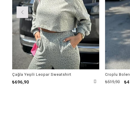
Çağla Yeşili Leopar Sweatshirt
Croplu Boler
₺519,90
₺696,90
₺4