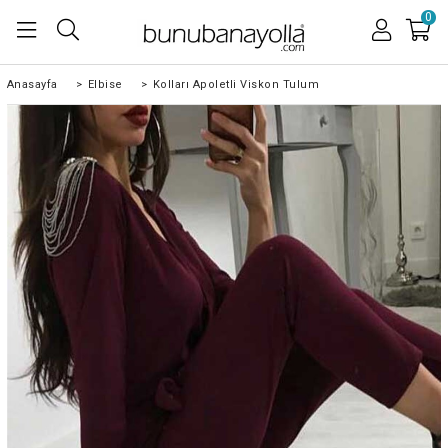
0
Anasayfa
>
Elbise
>
Kolları Apoletli Viskon Tulum