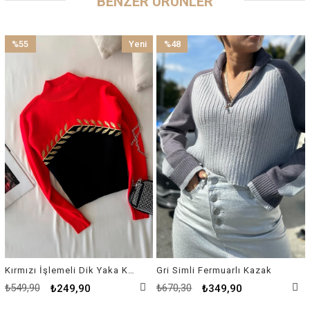
BENZER ÜRÜNLER
%55
Yeni
%48
İndirim
Ürün
İndirim
%55İndirim
%48İndirim
Kırmızı İşlemeli Dik Yaka Kazak
Gri Simli Fermuarlı Kazak
₺549,90
₺670,30
₺249,90
₺349,90