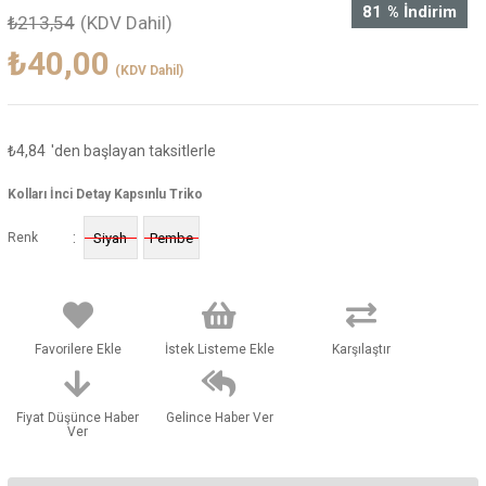
81
%
İndirim
₺213,54
(KDV Dahil)
₺40,00
(KDV Dahil)
₺4,84
'den başlayan taksitlerle
Kolları İnci Detay Kapsınlu Triko
:
Renk
Siyah
Pembe
Favorilere Ekle
İstek Listeme Ekle
Karşılaştır
Fiyat Düşünce Haber
Gelince Haber Ver
Ver