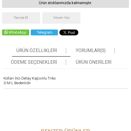
Ürün stoklarımızda kalmamıştır.
Tavsiye Et
Yorum Yaz
WhatsApp
Telegram
ÜRÜN ÖZELLIKLERI
YORUMLAR
(0)
ÖDEME SEÇENEKLERI
ÜRÜN ÖNERILERI
Kolları İnci Detay Kapsınlu Triko
S-M-L Bedenlidir