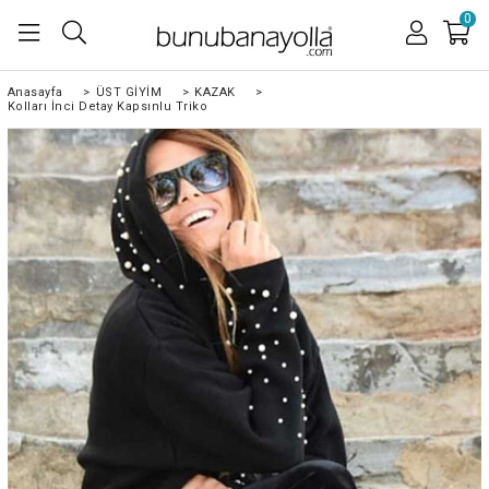
0
Anasayfa
>
ÜST GİYİM
>
KAZAK
>
Kolları İnci Detay Kapsınlu Triko