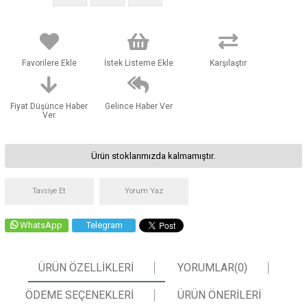
Favorilere Ekle
İstek Listeme Ekle
Karşılaştır
Fiyat Düşünce Haber
Gelince Haber Ver
Ver
Ürün stoklarımızda kalmamıştır.
Tavsiye Et
Yorum Yaz
WhatsApp
Telegram
ÜRÜN ÖZELLIKLERI
YORUMLAR
(0)
ÖDEME SEÇENEKLERI
ÜRÜN ÖNERILERI