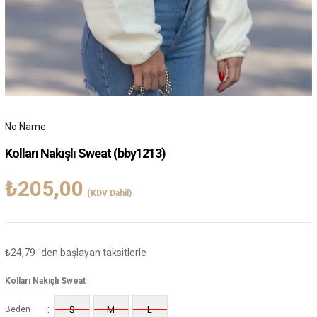
No Name
Kolları Nakışlı Sweat
(bby1213)
₺205,00
(KDV Dahil)
₺24,79
'den başlayan taksitlerle
Kolları Nakışlı Sweat
:
Beden
S
M
L