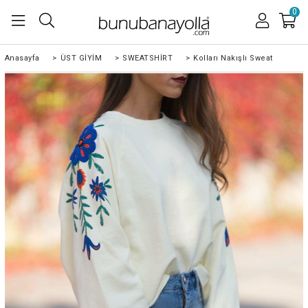
0
Anasayfa
>
ÜST GİYİM
>
SWEATSHİRT
>
Kolları Nakışlı Sweat