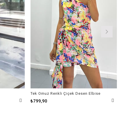
Tek Omuz Renkli Çiçek Desen Elbise
Kar
₺799,90
₺9