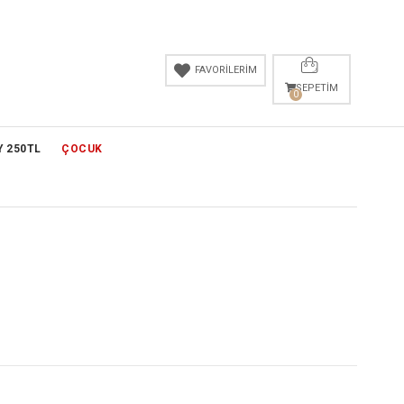
FAVORİLERİM
SEPETIM
0
Y 250TL
ÇOCUK