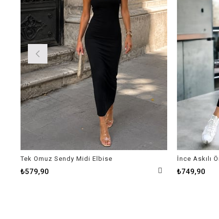
Tek Omuz Sendy Midi Elbise
İnce Askılı 
₺579,90
₺749,90