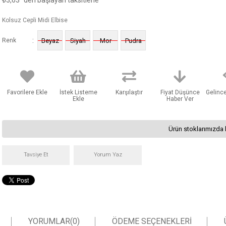
₺3,63
'den başlayan taksitlerle
Kolsuz Cepli Midi Elbise
:
Renk
Beyaz
Siyah
Mor
Pudra
Favorilere Ekle
İstek Listeme
Karşılaştır
Fiyat Düşünce
Gelinc
Ekle
Haber Ver
Ürün stoklarımızda 
Tavsiye Et
Yorum Yaz
YORUMLAR
(0)
ÖDEME SEÇENEKLERI