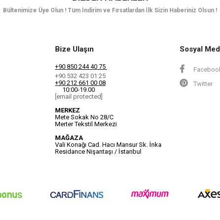
Bültenimize Üye Olun ! Tüm İndirim ve Fırsatlardan İlk Sizin Haberiniz Olsun !
Bize Ulaşın
Sosyal Med
+90 850 244 40 75
Faceboo
+90 532 423 01 25
+90 212 661 00 08
Twitter
10:00-19.00
[email protected]
MERKEZ
Mete Sokak No 28/C
Merter Tekstil Merkezi
MAĞAZA
Vali Konağı Cad. Hacı Mansur Sk. İnka
Residance Nişantaşı / İstanbul