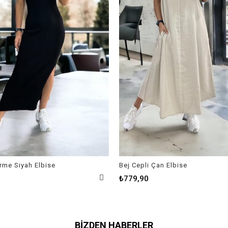
Örme Siyah Elbise
Bej Cepli Çan Elbise
₺779,90
BIZDEN HABERLER