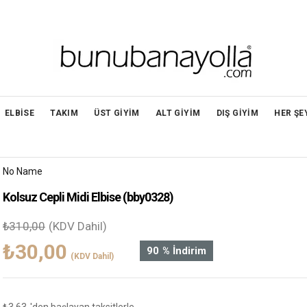
ELBİSE
TAKIM
ÜST GİYİM
ALT GİYİM
DIŞ GİYİM
HER ŞE
No Name
Kolsuz Cepli Midi Elbise
(bby0328)
₺310,00
(KDV Dahil)
₺30,00
90
%
İndirim
(KDV Dahil)