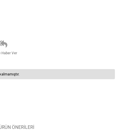
e Haber Ver
kalmamıştır.
ÜRÜN ÖNERILERI