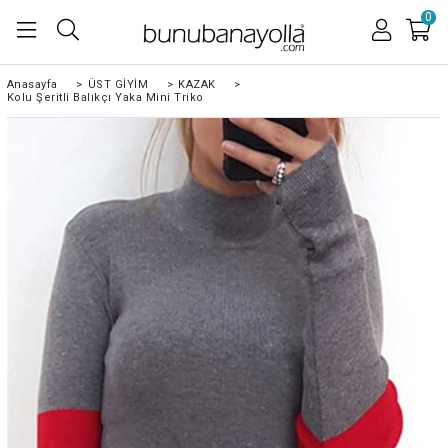
0
Anasayfa
>
ÜST GİYİM
>
KAZAK
>
Kolu Şeritli Balıkçı Yaka Mini Triko