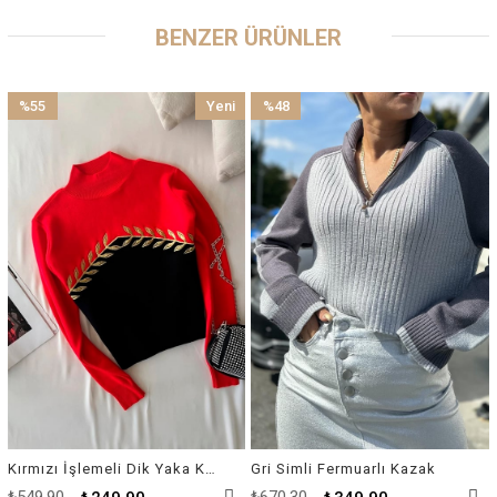
BENZER ÜRÜNLER
%55
Yeni
%48
İndirim
Ürün
İndirim
%55İndirim
%48İndirim
Kırmızı İşlemeli Dik Yaka Kazak
Gri Simli Fermuarlı Kazak
₺549,90
₺670,30