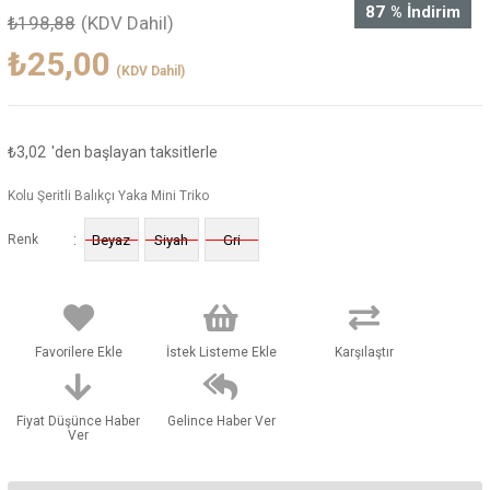
87
%
İndirim
₺198,88
(KDV Dahil)
₺25,00
(KDV Dahil)
₺3,02
'den başlayan taksitlerle
Kolu Şeritli Balıkçı Yaka Mini Triko
:
Renk
Beyaz
Siyah
Gri
Favorilere Ekle
İstek Listeme Ekle
Karşılaştır
Fiyat Düşünce Haber
Gelince Haber Ver
Ver