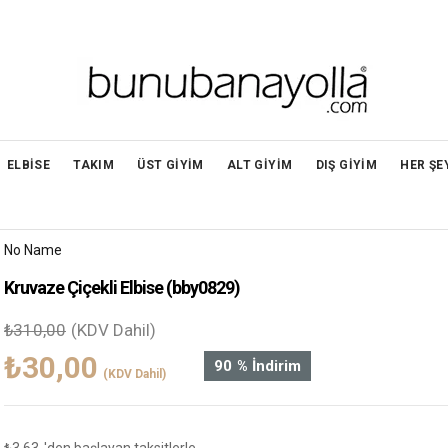
ELBİSE
TAKIM
ÜST GİYİM
ALT GİYİM
DIŞ GİYİM
HER ŞE
No Name
Kruvaze Çiçekli Elbise
(bby0829)
₺310,00
(KDV Dahil)
₺30,00
90
%
İndirim
(KDV Dahil)