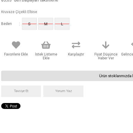
₺3,63
'den başlayan taksitlerle
Kruvaze Çiçekli Elbise
:
Beden
S
M
L
Favorilere Ekle
İstek Listeme
Karşılaştır
Fiyat Düşünce
Gelinc
Ekle
Haber Ver
Ürün stoklarımızda 
Tavsiye Et
Yorum Yaz