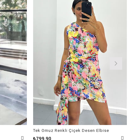
Tek Omuz Renkli Çiçek Desen Elbise
Kar
₺799,90
₺9