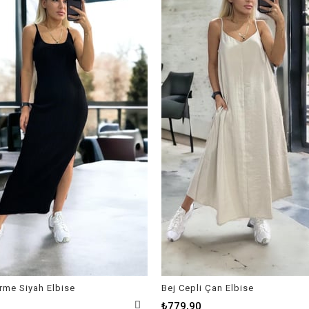
Örme Siyah Elbise
Bej Cepli Çan Elbise
₺779,90