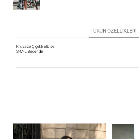
ÜRÜN ÖZELLIKLERI
Kruvaze Çiçekli Elbise
S-M-L Bedendir