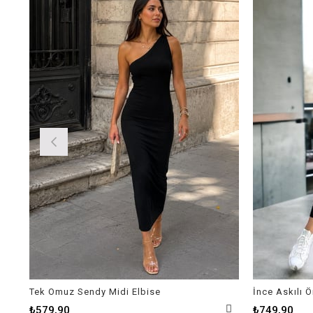
Tek Omuz Sendy Midi Elbise
İnce Askılı 
₺579,90
₺749,90