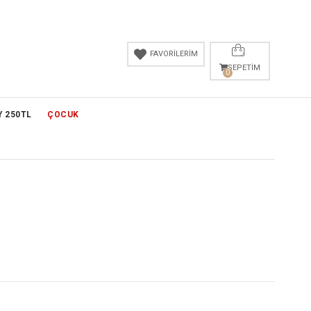
FAVORİLERİM
SEPETIM
0
Y 250TL
ÇOCUK