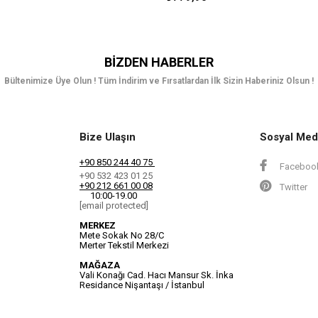
BIZDEN HABERLER
Bültenimize Üye Olun ! Tüm İndirim ve Fırsatlardan İlk Sizin Haberiniz Olsun !
Bize Ulaşın
Sosyal Med
+90 850 244 40 75
Faceboo
+90 532 423 01 25
+90 212 661 00 08
Twitter
10:00-19.00
[email protected]
MERKEZ
Mete Sokak No 28/C
Merter Tekstil Merkezi
MAĞAZA
Vali Konağı Cad. Hacı Mansur Sk. İnka
Residance Nişantaşı / İstanbul