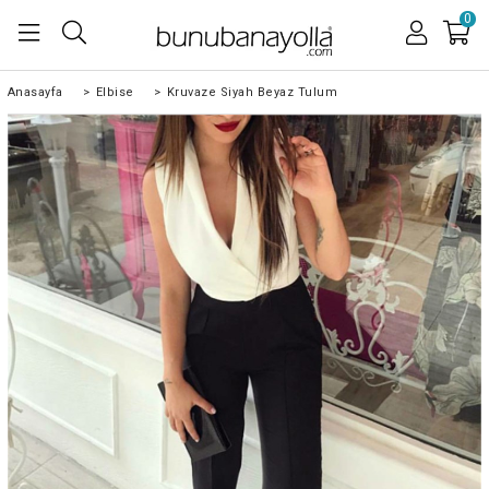
0
Anasayfa
>
Elbise
>
Kruvaze Siyah Beyaz Tulum