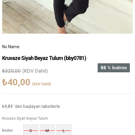
No Name
Kruvaze Siyah Beyaz Tulum
(bby0781)
88
%
İndirim
₺320,00
(KDV Dahil)
₺40,00
(KDV Dahil)
₺4,84
'den başlayan taksitlerle
Kruvaze Siyah Beyaz Tulum
:
Beden
S
M
L