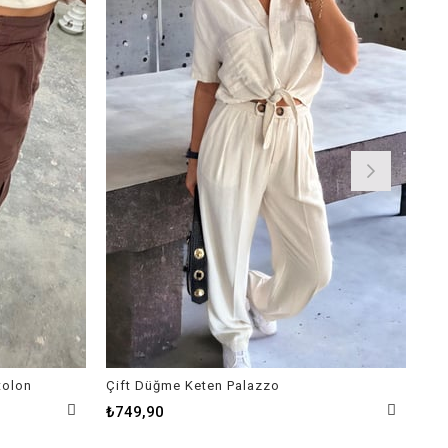
tolon
Çift Düğme Keten Palazzo
₺749,90
₺6