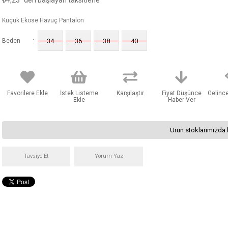
₺4,23
'den başlayan taksitlerle
Küçük Ekose Havuç Pantalon
:
Beden
34
36
38
40
Favorilere Ekle
İstek Listeme
Karşılaştır
Fiyat Düşünce
Gelinc
Ekle
Haber Ver
Ürün stoklarımızda 
Tavsiye Et
Yorum Yaz