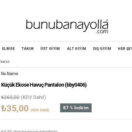
ELBİSE
TAKIM
ÜST GİYİM
ALT GİYİM
DIŞ GİYİM
HER ŞE
ntalon
No Name
Küçük Ekose Havuç Pantalon
(bby0406)
₺260,00
(KDV Dahil)
₺35,00
87
%
İndirim
(KDV Dahil)