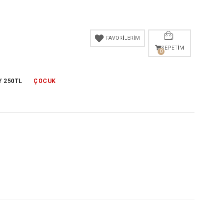
FAVORİLERİM
SEPETIM
0
Y 250TL
ÇOCUK