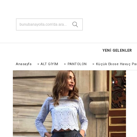
YENİ GELENLER
Anasayfa
>
ALT GİYİM
>
PANTOLON
>
Küçük Ekose Havuç Pa