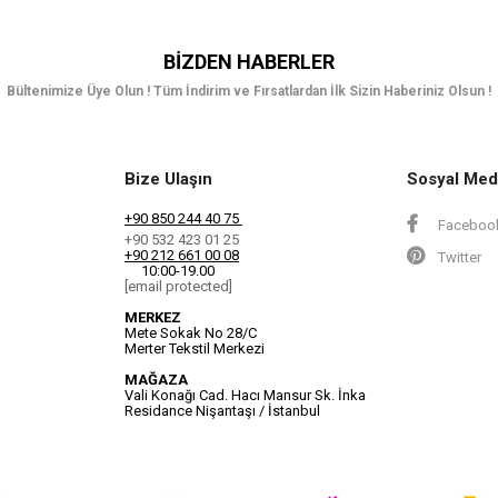
BIZDEN HABERLER
Bültenimize Üye Olun ! Tüm İndirim ve Fırsatlardan İlk Sizin Haberiniz Olsun !
Bize Ulaşın
Sosyal Med
+90 850 244 40 75
Faceboo
+90 532 423 01 25
+90 212 661 00 08
Twitter
10:00-19.00
[email protected]
MERKEZ
Mete Sokak No 28/C
Merter Tekstil Merkezi
MAĞAZA
Vali Konağı Cad. Hacı Mansur Sk. İnka
Residance Nişantaşı / İstanbul