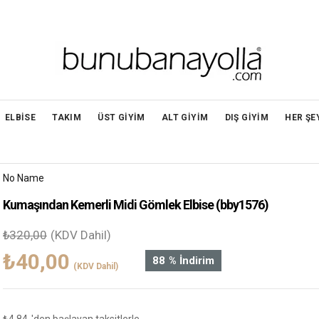
ELBİSE
TAKIM
ÜST GİYİM
ALT GİYİM
DIŞ GİYİM
HER ŞE
No Name
Kumaşından Kemerli Midi Gömlek Elbise
(bby1576)
₺320,00
(KDV Dahil)
₺40,00
88
%
İndirim
(KDV Dahil)