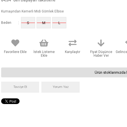
₺4,84
'den başlayan taksitlerle
Kumaşından Kemerli Midi Gömlek Elbise
:
Beden
S
M
L
Favorilere Ekle
İstek Listeme
Karşılaştır
Fiyat Düşünce
Gelinc
Ekle
Haber Ver
Ürün stoklarımızda 
Tavsiye Et
Yorum Yaz