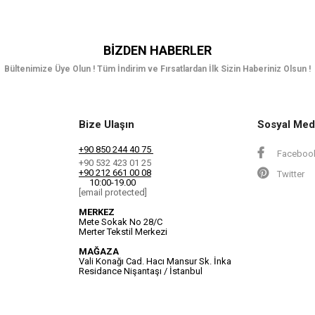
BIZDEN HABERLER
Bültenimize Üye Olun ! Tüm İndirim ve Fırsatlardan İlk Sizin Haberiniz Olsun !
Bize Ulaşın
Sosyal Med
+90 850 244 40 75
Faceboo
+90 532 423 01 25
+90 212 661 00 08
Twitter
10:00-19.00
[email protected]
MERKEZ
Mete Sokak No 28/C
Merter Tekstil Merkezi
MAĞAZA
Vali Konağı Cad. Hacı Mansur Sk. İnka
Residance Nişantaşı / İstanbul