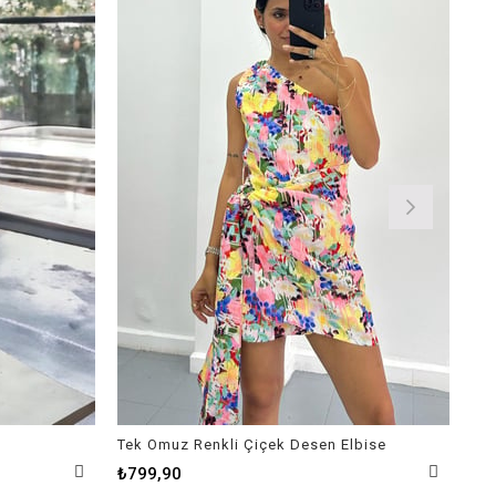
Tek Omuz Renkli Çiçek Desen Elbise
Kar
₺799,90
₺9