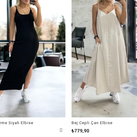
Örme Siyah Elbise
Bej Cepli Çan Elbise
₺779,90