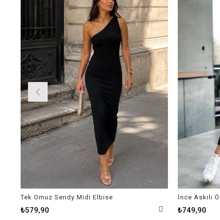
Tek Omuz Sendy Midi Elbise
İnce Askılı 
₺579,90
₺749,90