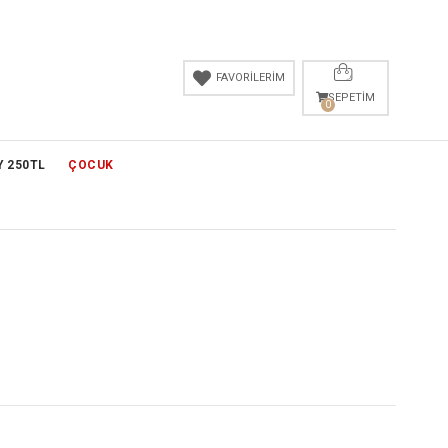
FAVORİLERİM
SEPETIM
0
Y 250TL
ÇOCUK