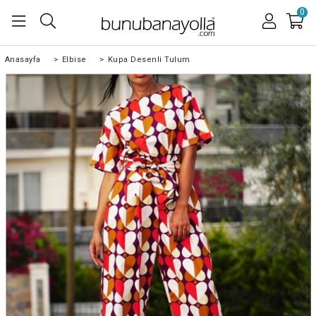
0
Anasayfa
>
Elbise
>
Kupa Desenli Tulum