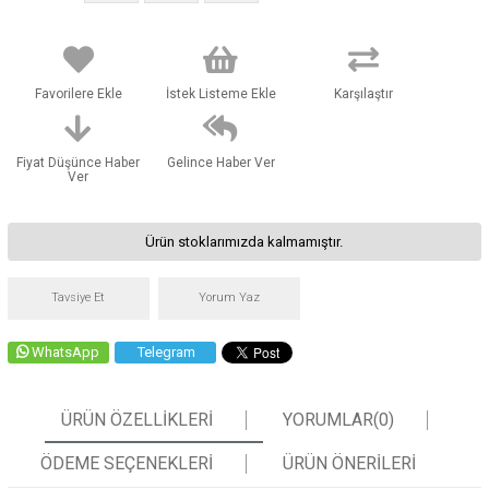
Favorilere Ekle
İstek Listeme Ekle
Karşılaştır
Fiyat Düşünce Haber
Gelince Haber Ver
Ver
Ürün stoklarımızda kalmamıştır.
Tavsiye Et
Yorum Yaz
WhatsApp
Telegram
ÜRÜN ÖZELLIKLERI
YORUMLAR
(0)
ÖDEME SEÇENEKLERI
ÜRÜN ÖNERILERI