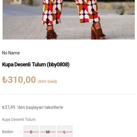
No Name
Kupa Desenli Tulum
(bby0808)
₺310,00
(KDV Dahil)
₺37,49
'den başlayan taksitlerle
Kupa Desenli Tulum
:
Beden
S
M
L