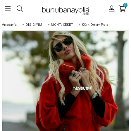
0
Anasayfa
>
DIŞ GİYİM
>
MONT/CEKET
>
Kürk Detay Polar