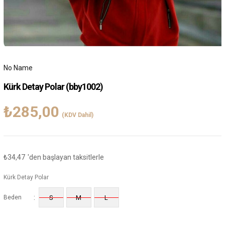
No Name
Kürk Detay Polar
(bby1002)
₺285,00
(KDV Dahil)
₺34,47
'den başlayan taksitlerle
Kürk Detay Polar
:
Beden
S
M
L