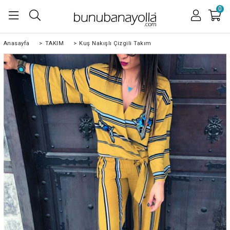
0
Anasayfa
>
TAKIM
>
Kuş Nakışlı Çizgili Takım