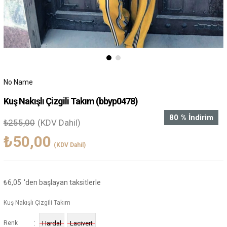
No Name
Kuş Nakışlı Çizgili Takım
(bbyp0478)
80
%
İndirim
₺255,00
(KDV Dahil)
₺50,00
(KDV Dahil)
₺6,05
'den başlayan taksitlerle
Kuş Nakışlı Çizgili Takım
:
Renk
Hardal
Lacivert