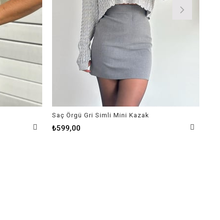
Saç Örgü Gri Simli Mini Kazak
Yap
₺69
₺599,00