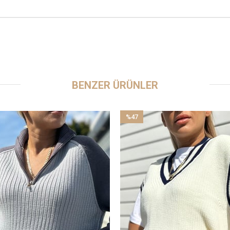
BENZER ÜRÜNLER
%47
İndirim
%47İndirim