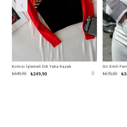
Kırmızı İşlemeli Dik Yaka Kazak
Gri Simli Fe
₺549,90
₺670,30
₺249,90
₺3