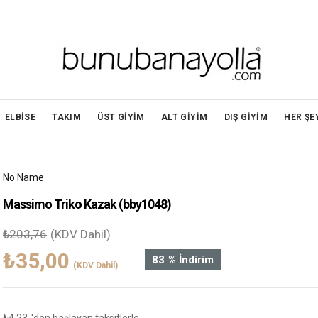
ELBİSE
TAKIM
ÜST GİYİM
ALT GİYİM
DIŞ GİYİM
HER ŞE
No Name
Massimo Triko Kazak
(bby1048)
₺203,76
(KDV Dahil)
₺35,00
83
%
İndirim
(KDV Dahil)