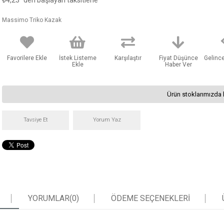
₺4,23
'den başlayan taksitlerle
Massimo Triko Kazak
Favorilere Ekle
İstek Listeme
Karşılaştır
Fiyat Düşünce
Gelinc
Ekle
Haber Ver
Ürün stoklarımızda 
Tavsiye Et
Yorum Yaz
YORUMLAR
(0)
ÖDEME SEÇENEKLERI