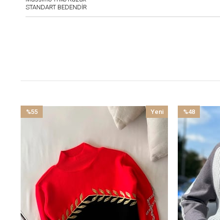
STANDART BEDENDİR
%55
Yeni
%48
İndirim
Ürün
İndirim
%55İndirim
%48İndirim