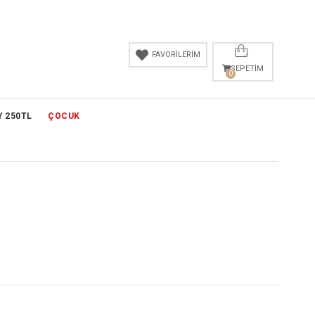
FAVORİLERİM
SEPETIM
0
Y 250TL
ÇOCUK