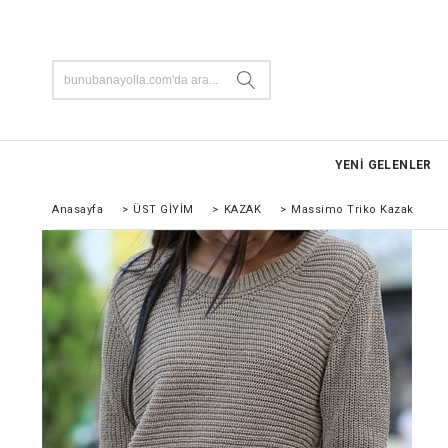
YENİ GELENLER
Anasayfa
>
ÜST GİYİM
>
KAZAK
>
Massimo Triko Kazak