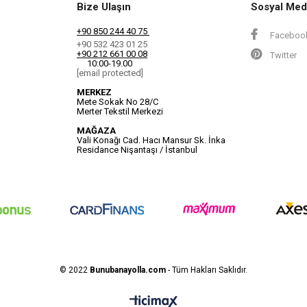
Bize Ulaşın
Sosyal Med
+90 850 244 40 75
Faceboo
+90 532 423 01 25
+90 212 661 00 08
Twitter
10:00-19.00
[email protected]
MERKEZ
Mete Sokak No 28/C
Merter Tekstil Merkezi
MAĞAZA
Vali Konağı Cad. Hacı Mansur Sk. İnka
Residance Nişantaşı / İstanbul
© 2022
Bunubanayolla.com
- Tüm Hakları Saklıdır.