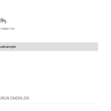
e Haber Ver
kalmamıştır.
ÜRÜN ÖNERILERI