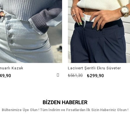
rmuarlı Kazak
Lacivert Şeritli Ekru Süveter
₺561,30
49,90
₺299,90
BIZDEN HABERLER
Bültenimize Üye Olun ! Tüm İndirim ve Fırsatlardan İlk Sizin Haberiniz Olsun !