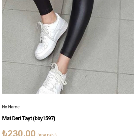
No Name
Mat Deri Tayt
(bby1597)
₺230,00
(KDV Dahil)