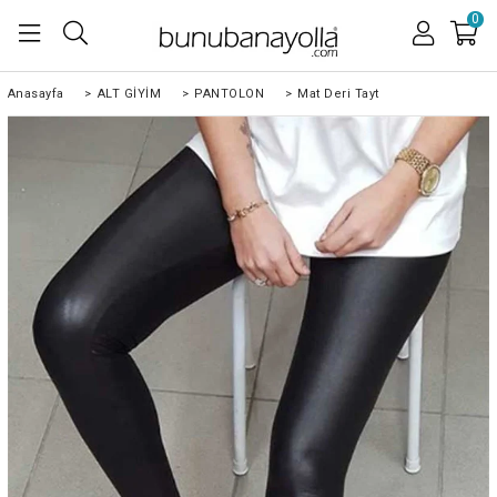
0
Anasayfa
>
ALT GİYİM
>
PANTOLON
>
Mat Deri Tayt