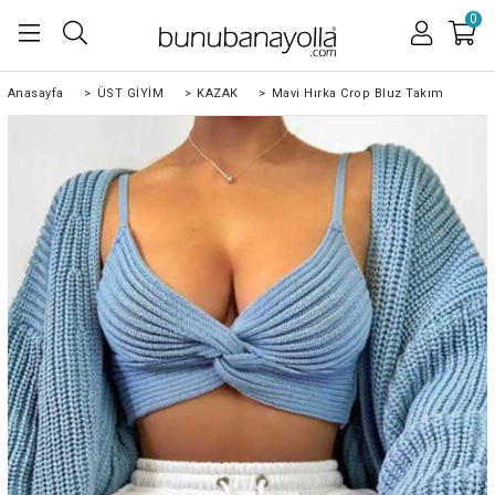
0
Anasayfa
>
ÜST GİYİM
>
KAZAK
>
Mavi Hırka Crop Bluz Takım