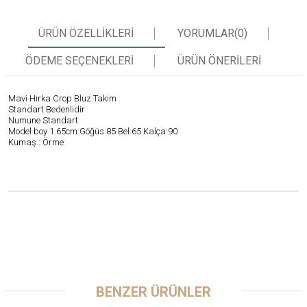
ÜRÜN ÖZELLIKLERI
YORUMLAR
(0)
ÖDEME SEÇENEKLERI
ÜRÜN ÖNERILERI
Mavi Hırka Crop Bluz Takım
Standart Bedenlidir
Numune Standart
Model boy 1.65cm Göğüs:85 Bel:65 Kalça:90
Kumaş : Örme
BENZER ÜRÜNLER