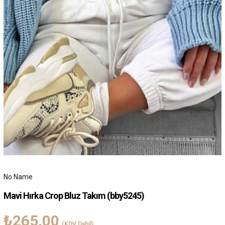
No Name
Mavi Hırka Crop Bluz Takım
(bby5245)
₺265,00
(KDV Dahil)