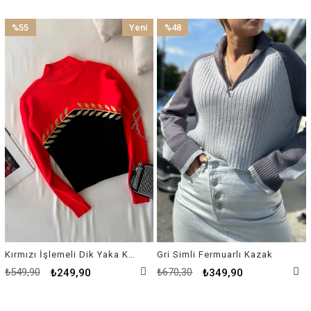
%55
Yeni
%48
İndirim
Ürün
İndirim
%55İndirim
%48İndirim
Kırmızı İşlemeli Dik Yaka Kazak
Gri Simli Fermuarlı Kazak
₺549,90
₺670,30
₺249,90
₺349,90