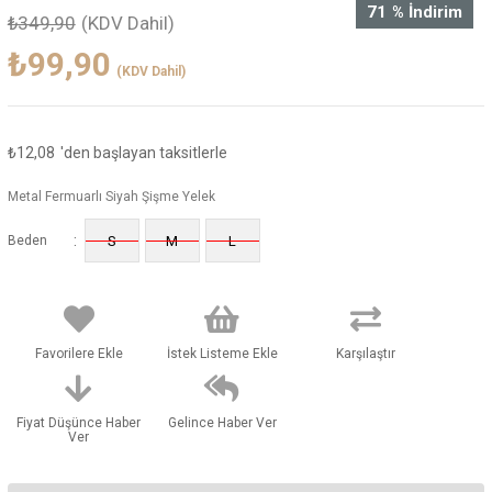
71
%
İndirim
₺349,90
(KDV Dahil)
₺99,90
(KDV Dahil)
₺12,08
'den başlayan taksitlerle
Metal Fermuarlı Siyah Şişme Yelek
:
Beden
S
M
L
Favorilere Ekle
İstek Listeme Ekle
Karşılaştır
Fiyat Düşünce Haber
Gelince Haber Ver
Ver