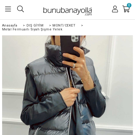
0
Anasayfa
>
DIŞ GİYİM
>
MONT/CEKET
>
Metal Fermuarlı Siyah Şişme Yelek