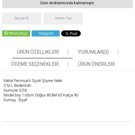
Ürün stoklarımızda kalmamıştır.
Tavsiye Et
Yorum Yaz
WhatsApp
Telegram
ÜRÜN ÖZELLIKLERI
YORUMLAR
(0)
ÖDEME SEÇENEKLERI
ÜRÜN ÖNERILERI
Metal Fermuarlı Siyah Şişme Yelek
S M L Bedenlidir
Numune S/36
Model boy 1.65cm Göğüs:85 Bel:65 Kalça:90
Kumaş : Elyaf