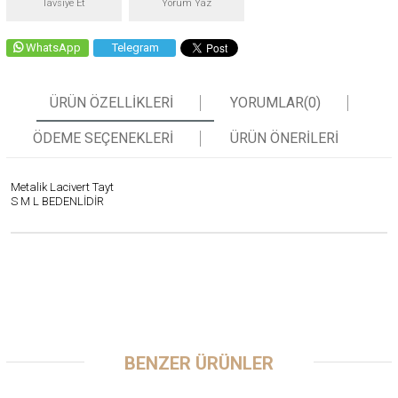
Tavsiye Et
Yorum Yaz
WhatsApp
Telegram
ÜRÜN ÖZELLIKLERI
YORUMLAR
(0)
ÖDEME SEÇENEKLERI
ÜRÜN ÖNERILERI
Metalik Lacivert Tayt
S M L BEDENLİDİR
BENZER ÜRÜNLER