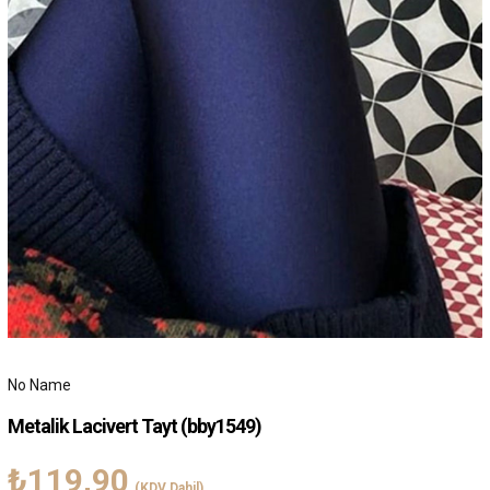
No Name
Metalik Lacivert Tayt
(bby1549)
₺119,90
(KDV Dahil)