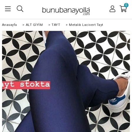
0
Anasayfa
>
ALT GİYİM
>
TAYT
>
Metalik Lacivert Tayt