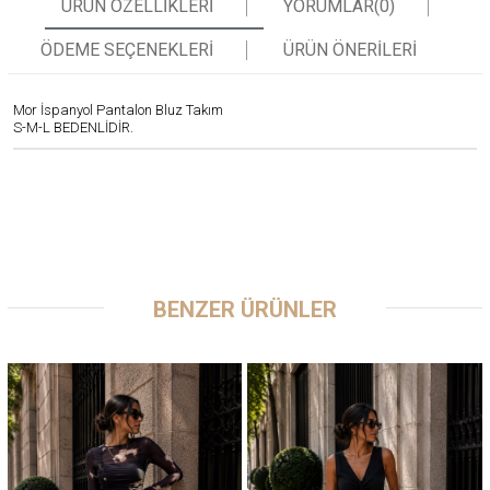
ÜRÜN ÖZELLIKLERI
YORUMLAR
(0)
ÖDEME SEÇENEKLERI
ÜRÜN ÖNERILERI
Mor İspanyol Pantalon Bluz Takım
S-M-L BEDENLİDİR.
BENZER ÜRÜNLER