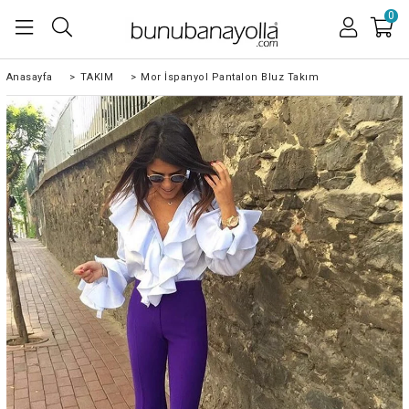
0
Anasayfa
>
TAKIM
>
Mor İspanyol Pantalon Bluz Takım