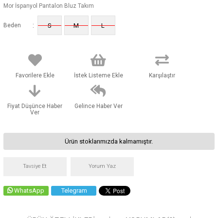
Mor İspanyol Pantalon Bluz Takım
:
Beden
S
M
L
Favorilere Ekle
İstek Listeme Ekle
Karşılaştır
Fiyat Düşünce Haber
Gelince Haber Ver
Ver
Ürün stoklarımızda kalmamıştır.
Tavsiye Et
Yorum Yaz
WhatsApp
Telegram