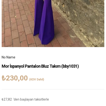
No Name
Mor İspanyol Pantalon Bluz Takım
(bby1031)
₺230,00
(KDV Dahil)
₺27,82
'den başlayan taksitlerle