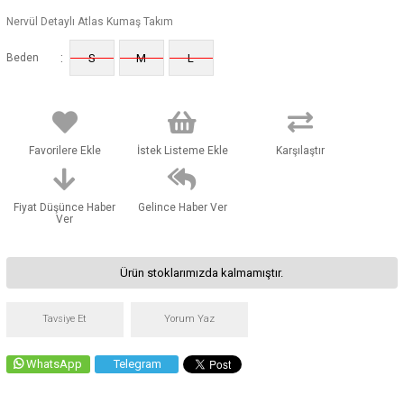
Nervül Detaylı Atlas Kumaş Takım
:
Beden
S
M
L
Favorilere Ekle
İstek Listeme Ekle
Karşılaştır
Fiyat Düşünce Haber
Gelince Haber Ver
Ver
Ürün stoklarımızda kalmamıştır.
Tavsiye Et
Yorum Yaz
WhatsApp
Telegram