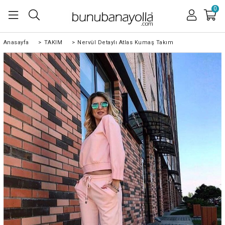
0
Anasayfa
>
TAKIM
>
Nervül Detaylı Atlas Kumaş Takım