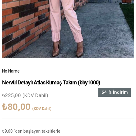
No Name
Nervül Detaylı Atlas Kumaş Takım
(bby1000)
64
%
İndirim
₺225,00
(KDV Dahil)
₺80,00
(KDV Dahil)
₺9,68
'den başlayan taksitlerle