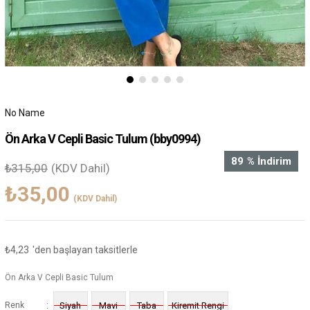
No Name
Ön Arka V Cepli Basic Tulum
(bby0994)
89
%
İndirim
₺315,00
(KDV Dahil)
₺35,00
(KDV Dahil)
₺4,23
'den başlayan taksitlerle
Ön Arka V Cepli Basic Tulum
:
Renk
Siyah
Mavi
Taba
Kiremit Rengi