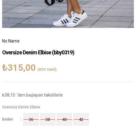
No Name
Oversize Denim Elbise
(bby0319)
₺315,00
(KDV Dahil)
₺38,10
'den başlayan taksitlerle
Oversize Denim Elbise
:
Beden
36
38
40
42