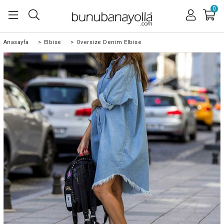
0
Anasayfa
>
Elbise
>
Oversize Denim Elbise