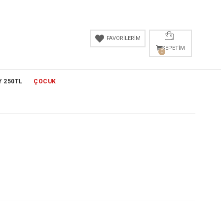
FAVORİLERİM
SEPETIM
0
Y 250TL
ÇOCUK