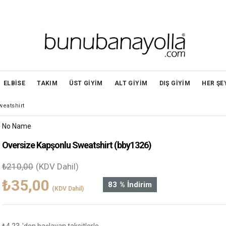
ELBİSE
TAKIM
ÜST GİYİM
ALT GİYİM
DIŞ GİYİM
HER ŞE
eatshirt
No Name
Oversize Kapşonlu Sweatshirt
(bby1326)
₺210,00
(KDV Dahil)
₺35,00
83
%
İndirim
(KDV Dahil)