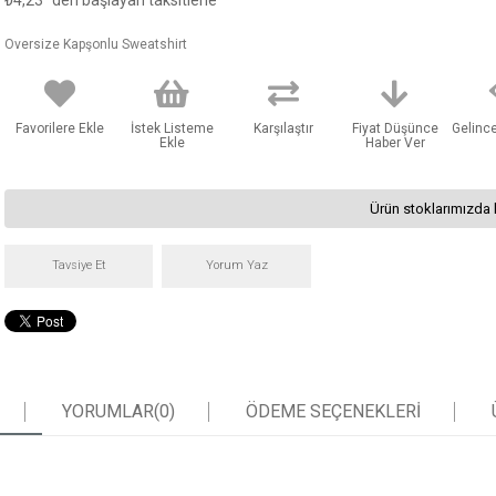
₺4,23
'den başlayan taksitlerle
Oversize Kapşonlu Sweatshirt
Favorilere Ekle
İstek Listeme
Karşılaştır
Fiyat Düşünce
Gelinc
Ekle
Haber Ver
Ürün stoklarımızda 
Tavsiye Et
Yorum Yaz
YORUMLAR
(0)
ÖDEME SEÇENEKLERI