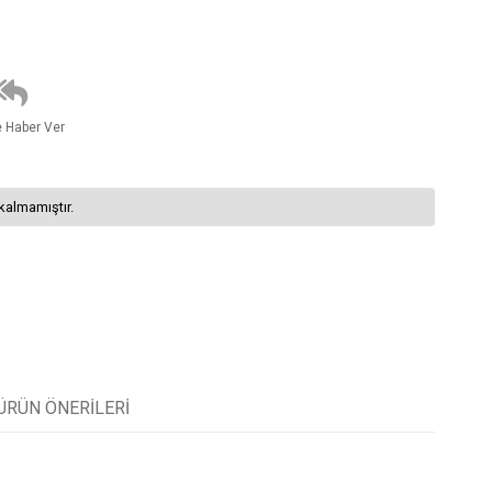
e Haber Ver
kalmamıştır.
ÜRÜN ÖNERILERI