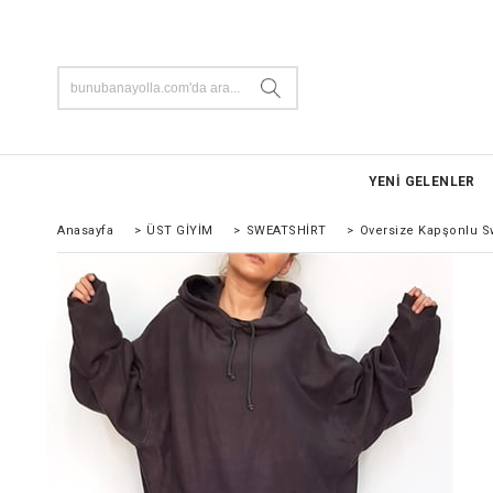
YENİ GELENLER
Anasayfa
>
ÜST GİYİM
>
SWEATSHİRT
>
Oversize Kapşonlu Sw