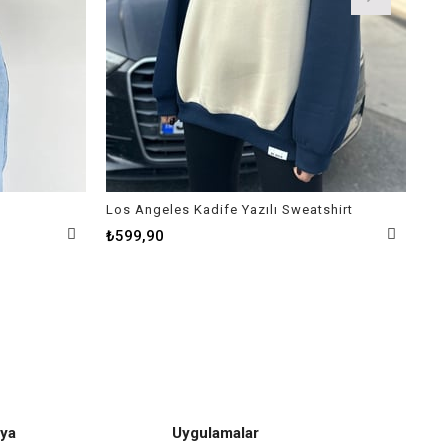
Los Angeles Kadife Yazılı Sweatshirt
Bat
₺599,90
₺3
ya
Uygulamalar