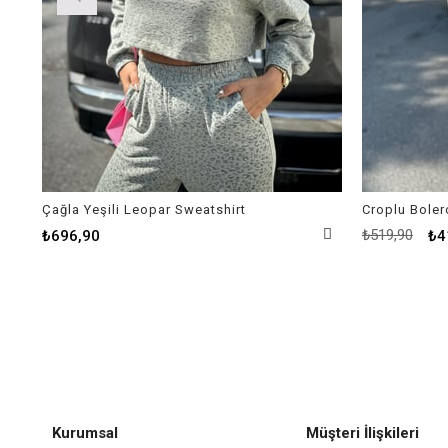
Çağla Yeşili Leopar Sweatshirt
Croplu Boler
₺519,90
₺696,90
₺4
Kurumsal
Müşteri İlişkileri