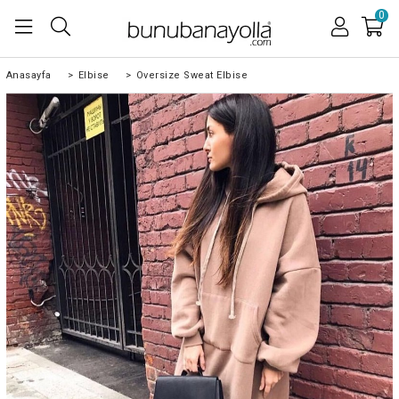
0
Anasayfa
>
Elbise
>
Oversize Sweat Elbise