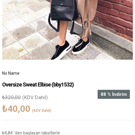
No Name
Oversize Sweat Elbise
(bby1532)
88
%
İndirim
₺320,00
(KDV Dahil)
₺40,00
(KDV Dahil)
₺4,84
'den başlayan taksitlerle