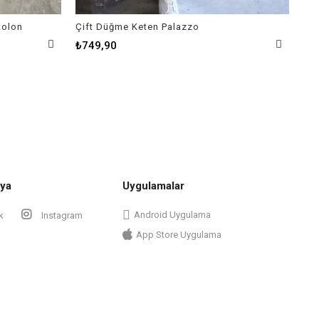
tolon
Çift Düğme Keten Palazzo
₺749,90
₺6
ya
Uygulamalar
Android Uygulama
k
Instagram
App Store Uygulama