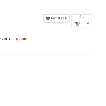
FAVORİLERİM
SEPETIM
0
Y 250TL
ÇOCUK