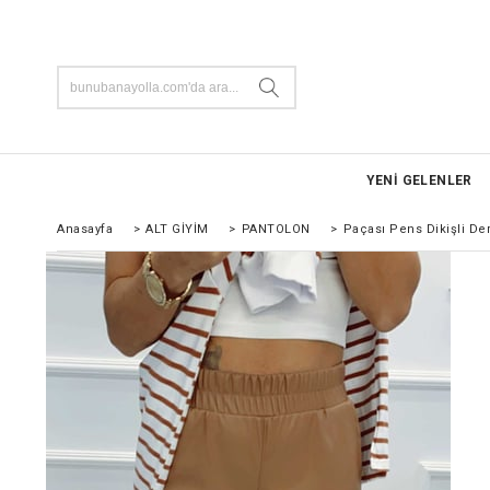
YENİ GELENLER
Anasayfa
>
ALT GİYİM
>
PANTOLON
>
Paçası Pens Dikişli De