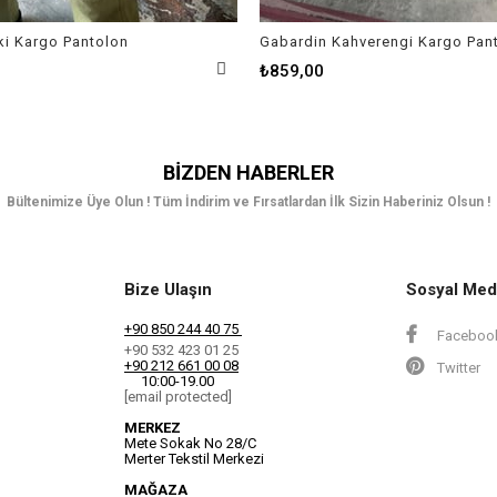
ki Kargo Pantolon
Gabardin Kahverengi Kargo Pan
₺859,00
BIZDEN HABERLER
Bültenimize Üye Olun ! Tüm İndirim ve Fırsatlardan İlk Sizin Haberiniz Olsun !
Bize Ulaşın
Sosyal Med
+90 850 244 40 75
Faceboo
+90 532 423 01 25
+90 212 661 00 08
Twitter
10:00-19.00
[email protected]
MERKEZ
Mete Sokak No 28/C
Merter Tekstil Merkezi
MAĞAZA