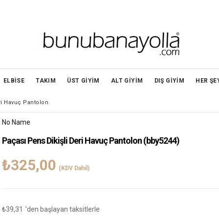
ELBİSE
TAKIM
ÜST GİYİM
ALT GİYİM
DIŞ GİYİM
HER ŞE
ri Havuç Pantolon
No Name
Paçası Pens Dikişli Deri Havuç Pantolon
(bby5244)
₺325,00
(KDV Dahil)
₺39,31
'den başlayan taksitlerle