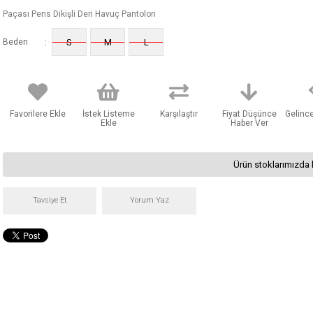
Paçası Pens Dikişli Deri Havuç Pantolon
:
Beden
S
M
L
Favorilere Ekle
İstek Listeme
Karşılaştır
Fiyat Düşünce
Gelinc
Ekle
Haber Ver
Ürün stoklarımızda 
Tavsiye Et
Yorum Yaz