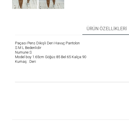
ÜRÜN ÖZELLIKLERI
Paçası Pens Dikişli Deri Havuç Pantolon
S M L Bedenlidir
Numune S
Model boy 1.65cm Göğüs:85 Bel:65 Kalça:90
Kumaş : Deri