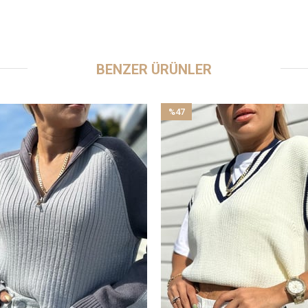
BENZER ÜRÜNLER
%47
İndirim
%47İndirim