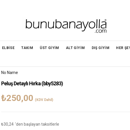
ELBİSE
TAKIM
ÜST GİYİM
ALT GİYİM
DIŞ GİYİM
HER ŞE
No Name
Peluş Detaylı Hırka
(bby5283)
₺250,00
(KDV Dahil)
₺30,24
'den başlayan taksitlerle