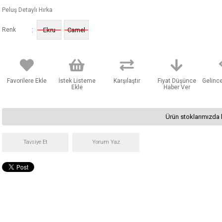
Peluş Detaylı Hırka
:
Renk
Ekru
Camel
Favorilere Ekle
İstek Listeme
Karşılaştır
Fiyat Düşünce
Gelinc
Ekle
Haber Ver
Ürün stoklarımızda 
Tavsiye Et
Yorum Yaz