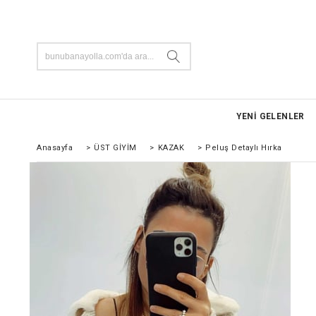
YENİ GELENLER
Anasayfa
>
ÜST GİYİM
>
KAZAK
>
Peluş Detaylı Hırka