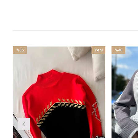
%55
Yeni
%48
İndirim
Ürün
İndirim
%55İndirim
%48İndirim