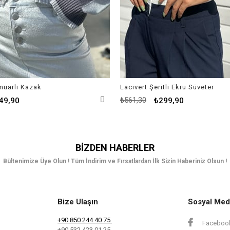
rmuarlı Kazak
Lacivert Şeritli Ekru Süveter
₺561,30
49,90
₺299,90
BIZDEN HABERLER
Bültenimize Üye Olun ! Tüm İndirim ve Fırsatlardan İlk Sizin Haberiniz Olsun !
Bize Ulaşın
Sosyal Med
+90 850 244 40 75
Faceboo
+90 532 423 01 25