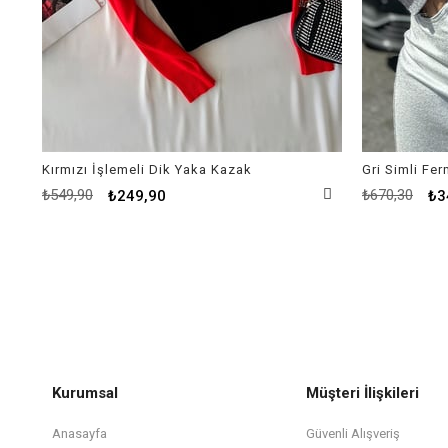
Kırmızı İşlemeli Dik Yaka Kazak
Gri Simli Fe
₺549,90
₺670,30
₺249,90
₺3
Kurumsal
Müşteri İlişkileri
Anasayfa
Güvenli Alışveriş