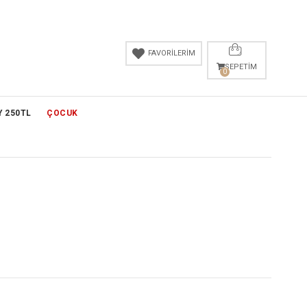
FAVORİLERİM
SEPETIM
0
Y 250TL
ÇOCUK