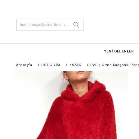
YENİ GELENLER
Anasayfa
>
ÜST GİYİM
>
KAZAK
>
Peluş Örme Kapşonlu Pan