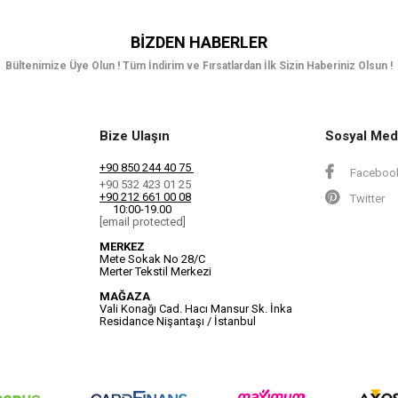
BIZDEN HABERLER
Bültenimize Üye Olun ! Tüm İndirim ve Fırsatlardan İlk Sizin Haberiniz Olsun !
Bize Ulaşın
Sosyal Med
+90 850 244 40 75
Faceboo
+90 532 423 01 25
+90 212 661 00 08
Twitter
10:00-19.00
[email protected]
MERKEZ
Mete Sokak No 28/C
Merter Tekstil Merkezi
MAĞAZA
Vali Konağı Cad. Hacı Mansur Sk. İnka
Residance Nişantaşı / İstanbul