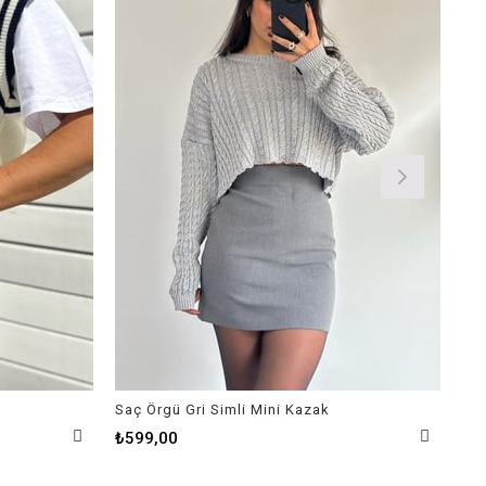
Saç Örgü Gri Simli Mini Kazak
Yap
₺69
₺599,00