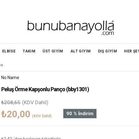
ELBİSE
TAKIM
ÜST GİYİM
ALT GİYİM
DIŞ GİYİM
HER ŞE
ço
No Name
Peluş Örme Kapşonlu Panço
(bby1301)
₺208,65
(KDV Dahil)
₺20,00
90
%
İndirim
(KDV Dahil)