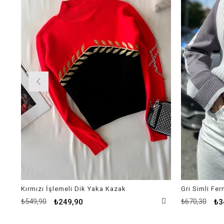
Kırmızı İşlemeli Dik Yaka Kazak
Gri Simli Fe
₺549,90
₺670,30
₺249,90
₺3