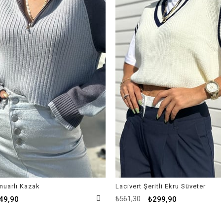
rmuarlı Kazak
Lacivert Şeritli Ekru Süveter
₺561,30
49,90
₺299,90