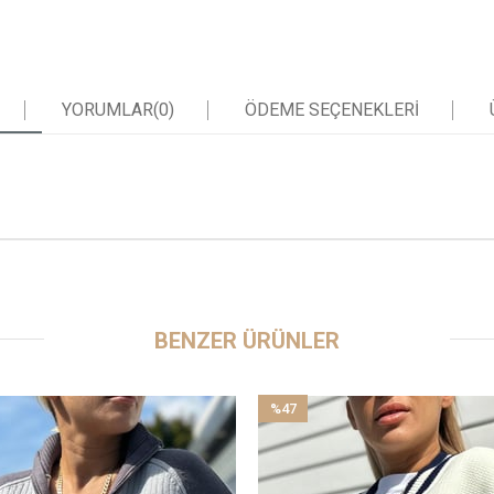
YORUMLAR
(0)
ÖDEME SEÇENEKLERI
BENZER ÜRÜNLER
%47
İndirim
%47İndirim