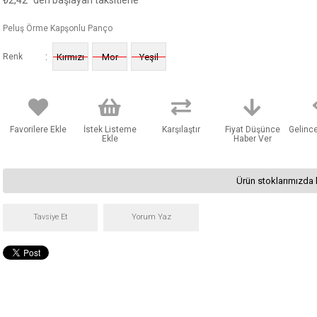
₺2,42
'den başlayan taksitlerle
Peluş Örme Kapşonlu Panço
:
Renk
Kırmızı
Mor
Yeşil
Favorilere Ekle
İstek Listeme
Karşılaştır
Fiyat Düşünce
Gelinc
Ekle
Haber Ver
Ürün stoklarımızda 
Tavsiye Et
Yorum Yaz