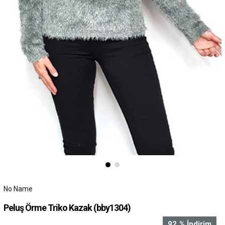
No Name
Peluş Örme Triko Kazak
(bby1304)
92
%
İndirim