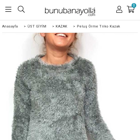
0
Anasayfa
>
ÜST GİYİM
>
KAZAK
>
Peluş Örme Triko Kazak