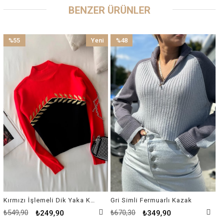
BENZER ÜRÜNLER
%55
Yeni
%48
İndirim
Ürün
İndirim
%55İndirim
%48İndirim
Kırmızı İşlemeli Dik Yaka Kazak
Gri Simli Fermuarlı Kazak
₺549,90
₺670,30
₺249,90
₺349,90