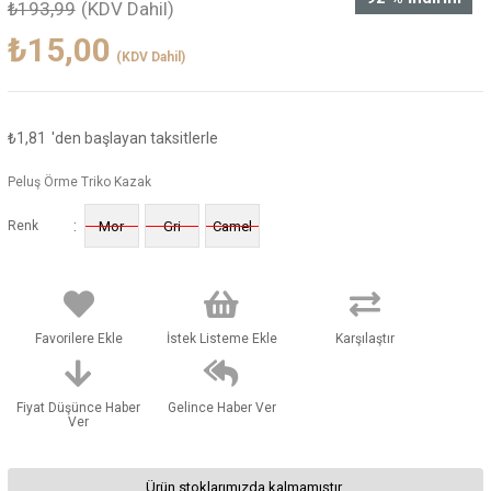
₺193,99
(KDV Dahil)
₺15,00
(KDV Dahil)
₺1,81
'den başlayan taksitlerle
Peluş Örme Triko Kazak
:
Renk
Mor
Gri
Camel
Favorilere Ekle
İstek Listeme Ekle
Karşılaştır
Fiyat Düşünce Haber
Gelince Haber Ver
Ver
Ürün stoklarımızda kalmamıştır.