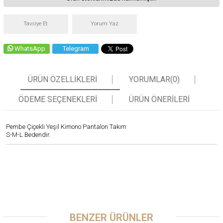
Tavsiye Et
Yorum Yaz
WhatsApp
Telegram
ÜRÜN ÖZELLIKLERI
YORUMLAR
(0)
ÖDEME SEÇENEKLERI
ÜRÜN ÖNERILERI
Pembe Çiçekli Yeşil Kimono Pantalon Takım
S-M-L Bedendir.
BENZER ÜRÜNLER