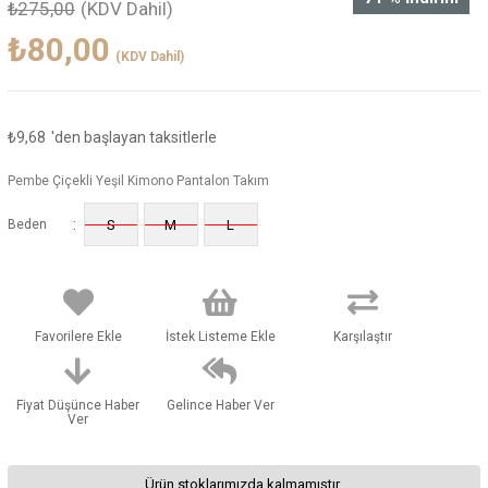
₺275,00
(KDV Dahil)
₺80,00
(KDV Dahil)
₺9,68
'den başlayan taksitlerle
Pembe Çiçekli Yeşil Kimono Pantalon Takım
:
Beden
S
M
L
Favorilere Ekle
İstek Listeme Ekle
Karşılaştır
Fiyat Düşünce Haber
Gelince Haber Ver
Ver
Ürün stoklarımızda kalmamıştır.