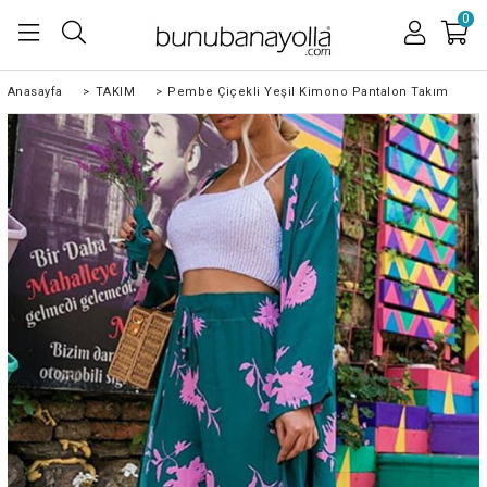
0
Anasayfa
>
TAKIM
>
Pembe Çiçekli Yeşil Kimono Pantalon Takım