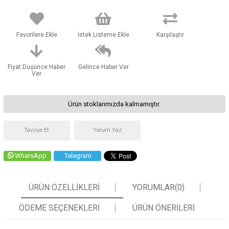
Favorilere Ekle
İstek Listeme Ekle
Karşılaştır
Fiyat Düşünce Haber
Gelince Haber Ver
Ver
Ürün stoklarımızda kalmamıştır.
Tavsiye Et
Yorum Yaz
WhatsApp
Telegram
ÜRÜN ÖZELLIKLERI
YORUMLAR
(0)
ÖDEME SEÇENEKLERI
ÜRÜN ÖNERILERI