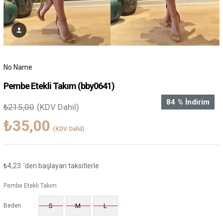
No Name
Pembe Etekli Takım
(bby0641)
84
%
İndirim
₺215,00
(KDV Dahil)
₺35,00
(KDV Dahil)
₺4,23
'den başlayan taksitlerle
Pembe Etekli Takım
:
Beden
S
M
L