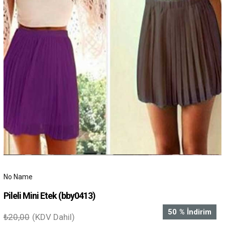
No Name
Pileli Mini Etek
(bby0413)
50
%
İndirim
₺20,00
(KDV Dahil)