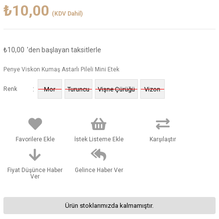
₺10,00
(KDV Dahil)
₺10,00
'den başlayan taksitlerle
Penye Viskon Kumaş Astarlı Pileli Mini Etek
:
Renk
Mor
Turuncu
Vişne Çürüğü
Vizon
Favorilere Ekle
İstek Listeme Ekle
Karşılaştır
Fiyat Düşünce Haber
Gelince Haber Ver
Ver
Ürün stoklarımızda kalmamıştır.