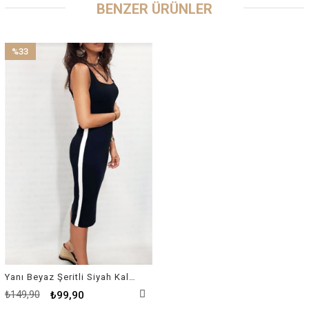
BENZER ÜRÜNLER
%33
İndirim
%33İndirim
Yanı Beyaz Şeritli Siyah Kalem Elbise
₺149,90
₺99,90