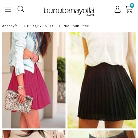
0
Anasayfa
>
HER ŞEY 15 TL!
>
Pileli Mini Etek